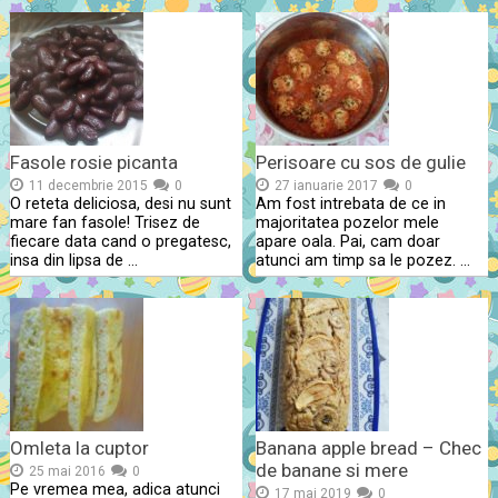
Fasole rosie picanta
Perisoare cu sos de gulie
11 decembrie 2015
0
27 ianuarie 2017
0
O reteta deliciosa, desi nu sunt
Am fost intrebata de ce in
mare fan fasole! Trisez de
majoritatea pozelor mele
fiecare data cand o pregatesc,
apare oala. Pai, cam doar
insa din lipsa de …
atunci am timp sa le pozez. …
Omleta la cuptor
Banana apple bread – Chec
de banane si mere
25 mai 2016
0
Pe vremea mea, adica atunci
17 mai 2019
0