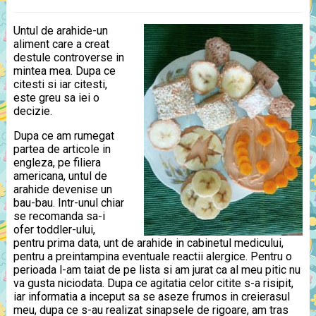
Untul de arahide-un
aliment care a creat
destule controverse in
mintea mea. Dupa ce
citesti si iar citesti,
este greu sa iei o
decizie.
Dupa ce am rumegat
partea de articole in
engleza, pe filiera
americana, untul de
arahide devenise un
bau-bau. Intr-unul chiar
se recomanda sa-i
ofer toddler-ului,
pentru prima data, unt de arahide in cabinetul medicului,
pentru a preintampina eventuale reactii alergice. Pentru o
perioada l-am taiat de pe lista si am jurat ca al meu pitic nu
va gusta niciodata. Dupa ce agitatia celor citite s-a risipit,
iar informatia a inceput sa se aseze frumos in creierasul
meu, dupa ce s-au realizat sinapsele de rigoare, am tras