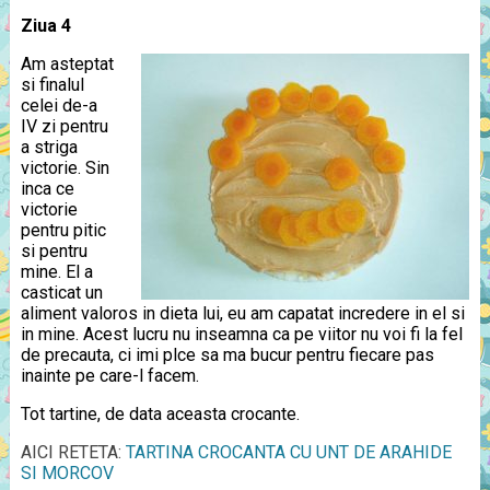
Ziua 4
Am asteptat
si finalul
celei de-a
IV zi pentru
a striga
victorie. Sin
inca ce
victorie
pentru pitic
si pentru
mine. El a
casticat un
aliment valoros in dieta lui, eu am capatat incredere in el si
in mine. Acest lucru nu inseamna ca pe viitor nu voi fi la fel
de precauta, ci imi plce sa ma bucur pentru fiecare pas
inainte pe care-l facem.
Tot tartine, de data aceasta crocante.
AICI RETETA:
TARTINA CROCANTA CU UNT DE ARAHIDE
SI MORCOV