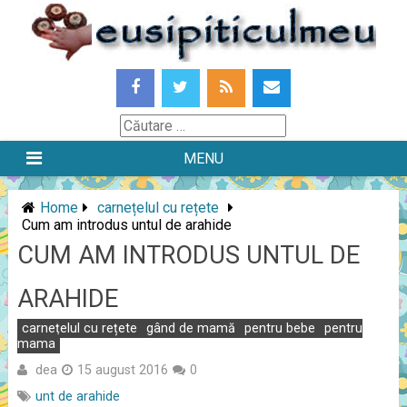
Skip
to
content
Căutare
MENU
Home
carnețelul cu rețete
Cum am introdus untul de arahide
CUM AM INTRODUS UNTUL DE
ARAHIDE
carnețelul cu rețete
gând de mamă
pentru bebe
pentru
mama
dea
15 august 2016
0
unt de arahide