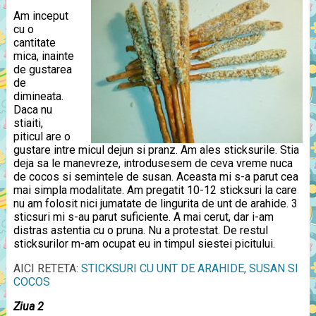
Am inceput
cu o
cantitate
mica, inainte
de gustarea
de
dimineata.
Daca nu
stiaiti,
piticul are o
gustare intre micul dejun si pranz. Am ales sticksurile. Stia
deja sa le manevreze, introdusesem de ceva vreme nuca
de cocos si semintele de susan. Aceasta mi s-a parut cea
mai simpla modalitate. Am pregatit 10-12 sticksuri la care
nu am folosit nici jumatate de lingurita de unt de arahide. 3
sticsuri mi s-au parut suficiente. A mai cerut, dar i-am
distras astentia cu o pruna. Nu a protestat. De restul
sticksurilor m-am ocupat eu in timpul siestei picitului.
AICI RETETA:
STICKSURI CU UNT DE ARAHIDE, SUSAN SI
COCOS
Ziua 2