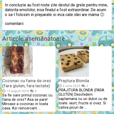
In concluzie au fost niste zile destul de grele pentru mine,
datorita emotiilor, insa finalul a fost extraordinar. De acum
o sa-l folosim in preparate si inca cate idei are mama 🙂
comentarii
Articole asemănătoare
Cozonac cu faina de orez
Prajitura Blonda
(fara gluten, fara lactate)
6 iunie 2023
0
PRAJITURA BLONDA (FARA
19 august 2018
0
GLUTEN) Deschidem
Sa fie oare primul cozonac cu
saptamana cu un dulce cu de
faina de orez? Asa se pare!
toate: iaurt, fructe si ovaz. Si
Miroase a cozonac in toata
cativa picuri de …
casa. Azi reincercam …