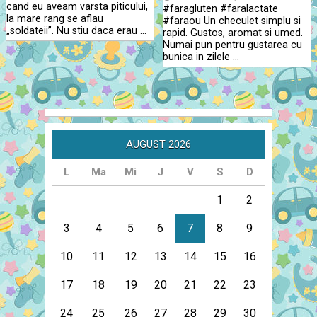
cand eu aveam varsta piticului,
#faragluten #faralactate
la mare rang se aflau
#faraou Un checulet simplu si
„soldateii”. Nu stiu daca erau …
rapid. Gustos, aromat si umed.
Numai pun pentru gustarea cu
bunica in zilele …
AUGUST 2026
L
Ma
Mi
J
V
S
D
1
2
3
4
5
6
7
8
9
10
11
12
13
14
15
16
17
18
19
20
21
22
23
24
25
26
27
28
29
30