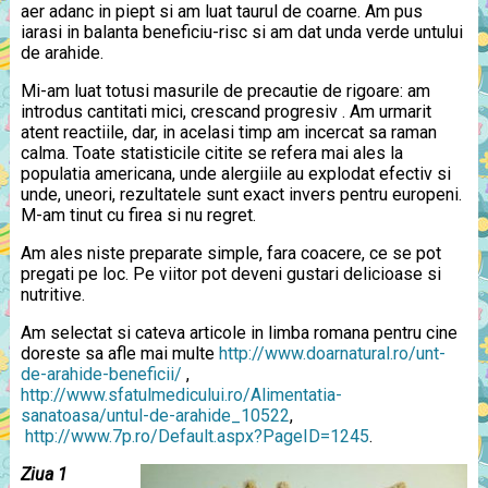
aer adanc in piept si am luat taurul de coarne. Am pus
iarasi in balanta beneficiu-risc si am dat unda verde untului
de arahide.
Mi-am luat totusi masurile de precautie de rigoare: am
introdus cantitati mici, crescand progresiv . Am urmarit
atent reactiile, dar, in acelasi timp am incercat sa raman
calma. Toate statisticile citite se refera mai ales la
populatia americana, unde alergiile au explodat efectiv si
unde, uneori, rezultatele sunt exact invers pentru europeni.
M-am tinut cu firea si nu regret.
Am ales niste preparate simple, fara coacere, ce se pot
pregati pe loc. Pe viitor pot deveni gustari delicioase si
nutritive.
Am selectat si cateva articole in limba romana pentru cine
doreste sa afle mai multe
http://www.doarnatural.ro/unt-
de-arahide-beneficii/
,
http://www.sfatulmedicului.ro/Alimentatia-
sanatoasa/untul-de-arahide_10522
,
http://www.7p.ro/Default.aspx?PageID=1245
.
Ziua 1