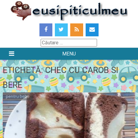
Skip
to
content
Căutare
MENU
ETICHETĂ:
CHEC CU CAROB SI
BERE
pentru bebe