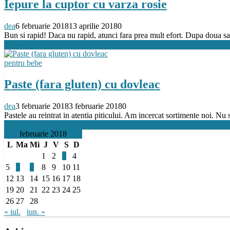
Iepure la cuptor cu varza rosie
dea
6 februarie 2018
13 aprilie 2018
0
Bun si rapid! Daca nu rapid, atunci fara prea mult efort. Dupa doua sa
Citeste tot
pentru bebe
Paste (fara gluten) cu dovleac
dea
3 februarie 2018
3 februarie 2018
0
Pastele au reintrat in atentia piticului. Am incercat sortimente noi. N
Citeste tot
februarie 2018
L
Ma
Mi
J
V
S
D
1
2
3
4
5
6
7
8
9
10
11
12
13
14
15
16
17
18
19
20
21
22
23
24
25
26
27
28
« iul.
iun. »