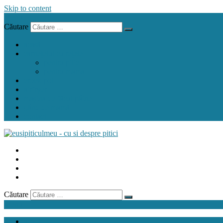
Skip to content
Menu
Căutare
acasă
carnețelul cu rețete
pentru pitic
pentru mama
crock pot
airfryer
mașina de făcut pâine
gând de mamă
contact
Căutare
Menu
acasă