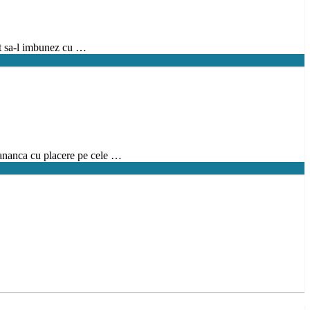
it sa-l imbunez cu …
 mananca cu placere pe cele …