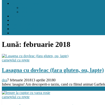
carnețelul cu rețete
pentru pitic
pentru mama
crock pot
airfryer
mașina de făcut pâine
gând de mamă
contact
Lună:
februarie 2018
carnețelul cu rețete
Lasagna cu dovleac (fara gluten, ou, lapte)
dea
7 februarie 2018
13 aprilie 2018
0
Iubesc lasagna! Am descoperit-o tarziu, cand cu filmul animat Garfiel
Citeste tot
carnețelul cu rețete