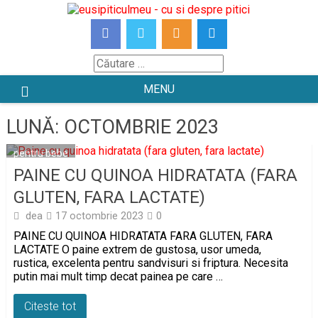
Skip
to
content
Căutare
MENU
LUNĂ:
OCTOMBRIE 2023
pentru bebe
PAINE CU QUINOA HIDRATATA (FARA
GLUTEN, FARA LACTATE)
dea
17 octombrie 2023
0
PAINE CU QUINOA HIDRATATA FARA GLUTEN, FARA
LACTATE O paine extrem de gustosa, usor umeda,
rustica, excelenta pentru sandvisuri si friptura. Necesita
putin mai mult timp decat painea pe care …
Citeste tot