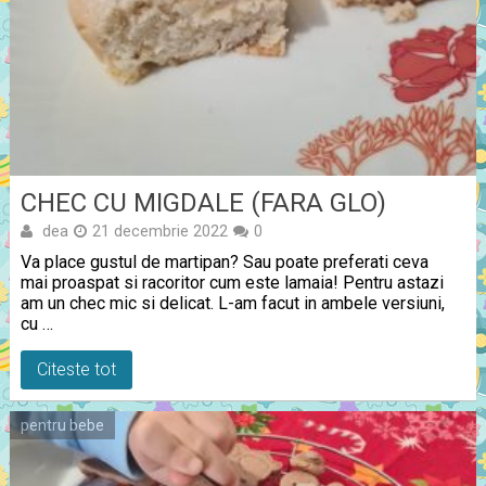
CHEC CU MIGDALE (FARA GLO)
dea
21 decembrie 2022
0
Va place gustul de martipan? Sau poate preferati ceva
mai proaspat si racoritor cum este lamaia! Pentru astazi
am un chec mic si delicat. L-am facut in ambele versiuni,
cu …
Citeste tot
pentru bebe