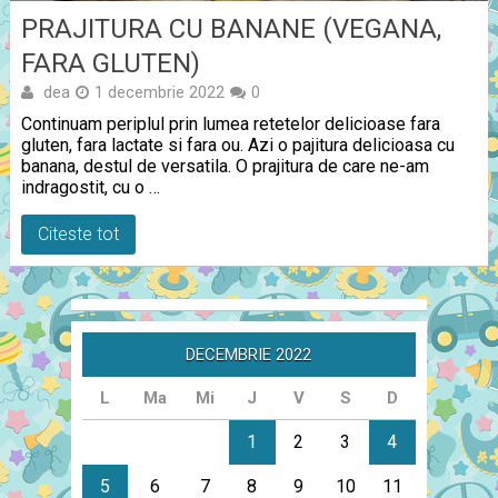
PRAJITURA CU BANANE (VEGANA,
FARA GLUTEN)
dea
1 decembrie 2022
0
Continuam periplul prin lumea retetelor delicioase fara
gluten, fara lactate si fara ou. Azi o pajitura delicioasa cu
banana, destul de versatila. O prajitura de care ne-am
indragostit, cu o …
Citeste tot
DECEMBRIE 2022
L
Ma
Mi
J
V
S
D
1
2
3
4
5
6
7
8
9
10
11