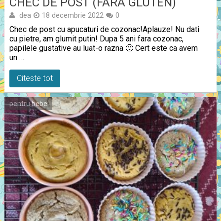
CHEC DE POST (FARA GLUTEN)
dea
18 decembrie 2022
0
Chec de post cu apucaturi de cozonac!Aplauze! Nu dati
cu pietre, am glumit putin! Dupa 5 ani fara cozonac,
papilele gustative au luat-o razna 🙂 Cert este ca avem
un …
Citeste tot
pentru bebe