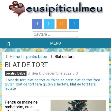
Skip
to
content
Căutare
MENU
Home
pentru bebe
Blat de tort
BLAT DE TORT
dea
pentru bebe
5 decembrie 2022
0
blat de tort
,
blat de tort cu faina de orez
,
blat de tort fara
gluten
,
blat de tort fara gluten si lactate
,
blat de tort fara
lactate
Pentru ca maine ne
sarbatorim, eu si