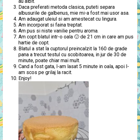
au albit.
Daca preferati metoda clasica, puteti separa
albusurile de galbenus, mie mi-a fost mai usor asa.
Am adaugat uleiul si am amestecat cu lingura.
Am incorporat si faina treptat.
Am pus si niste vanilie pentru aroma.
Am copt blatul intr-o oala 🙂 de 21 cm in care am pus
hartie de copt.
Blatul a stat la cuptorul preincalzit la 160 de grade
pana a trecut testul cu scobitoarea, in jur de 30 de
minute, poate chiar mai mult.
Cand a fost gata, l-am lasat 5 minute in oala, apoi l-
am scos pe grilaj la racit.
Enjoy!