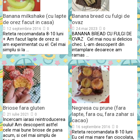
Banana milkshake (cu lapte
Banana bread cu fulgi de
de orez facut in casa)
ovaz
12 septembrie 2016
0
24 mai 2023
0
Reteta recomandata 8-10 luni
BANANA BREAD CU FULGI DE
+ Am facut lapte de orez si
OVAZ Cel mai nou si delicios
am experimentat cu el. Cel mai
chec. L-am descoperit din
simplu si la …
intamplare deoarece am
ramas …
Briose fara gluten
Negresa cu prune (fara
lapte, fara ou, fara zahar si
21 iulie 2021
0
Incercam iarasi reintroducerea
cacao)
oului! Am descoperit astfel
16 septembrie 2016
0
cele mai bune briose de pana
Reteta recomandata 8-10 luni
acum, si cel mai simplu de
Eu cel mai mare fan ciocolata,