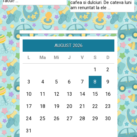
facut! …
cafea si dulciuri. De cateva luni
am renuntat la ele …
AUGUST 2026
L
Ma
Mi
J
V
S
D
1
2
3
4
5
6
7
8
9
10
11
12
13
14
15
16
17
18
19
20
21
22
23
24
25
26
27
28
29
30
31