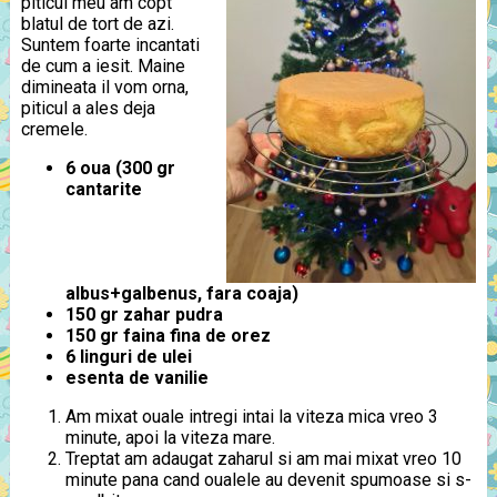
piticul meu am copt
blatul de tort de azi.
Suntem foarte incantati
de cum a iesit. Maine
dimineata il vom orna,
piticul a ales deja
cremele.
6 oua (300 gr
cantarite
albus+galbenus, fara coaja)
150 gr zahar pudra
150 gr faina fina de orez
6 linguri de ulei
esenta de vanilie
Am mixat ouale intregi intai la viteza mica vreo 3
minute, apoi la viteza mare.
Treptat am adaugat zaharul si am mai mixat vreo 10
minute pana cand oualele au devenit spumoase si s-