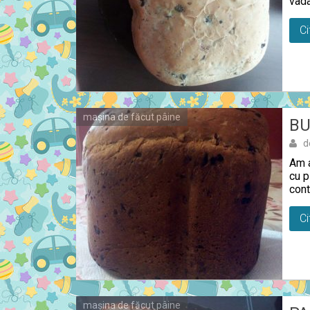
vada
Ci
mașina de făcut pâine
BU
d
Am a
cu p
cont
Ci
mașina de făcut pâine