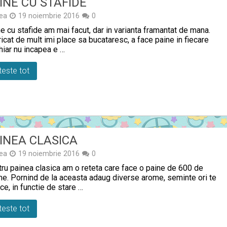
INE CU STAFIDE
ea
19 noiembrie 2016
0
e cu stafide am mai facut, dar in varianta framantat de mana.
ricat de mult imi place sa bucataresc, a face paine in fiecare
chiar nu incapea e …
teste tot
INEA CLASICA
ea
19 noiembrie 2016
0
ru painea clasica am o reteta care face o paine de 600 de
e. Pornind de la aceasta adaug diverse arome, seminte ori te
 ce, in functie de stare …
teste tot