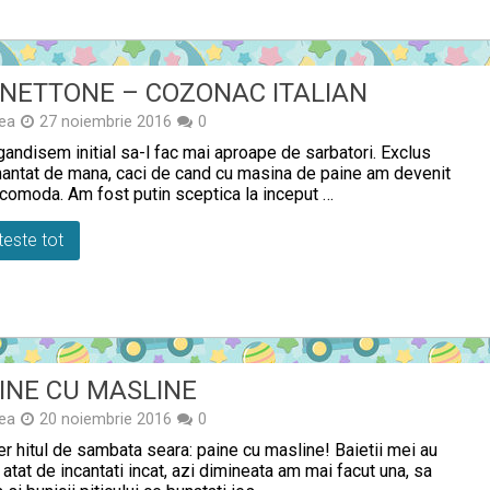
NETTONE – COZONAC ITALIAN
ea
27 noiembrie 2016
0
andisem initial sa-l fac mai aproape de sarbatori. Exclus
antat de mana, caci de cand cu masina de paine am devenit
comoda. Am fost putin sceptica la inceput …
teste tot
INE CU MASLINE
ea
20 noiembrie 2016
0
r hitul de sambata seara: paine cu masline! Baietii mei au
 atat de incantati incat, azi dimineata am mai facut una, sa