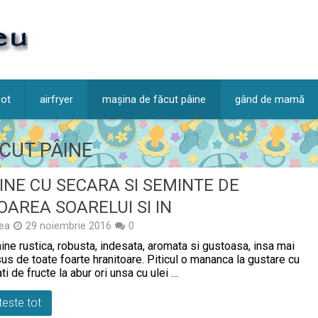
pot
airfryer
mașina de făcut pâine
gând de mamă
CUT PÂINE
INE CU SECARA SI SEMINTE DE
OAREA SOARELUI SI IN
ea
29 noiembrie 2016
0
ine rustica, robusta, indesata, aromata si gustoasa, insa mai
us de toate foarte hranitoare. Piticul o mananca la gustare cu
ti de fructe la abur ori unsa cu ulei …
teste tot