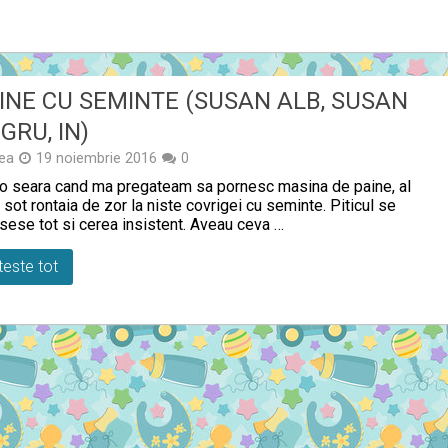
INE CU SEMINTE (SUSAN ALB, SUSAN
GRU, IN)
ea
19 noiembrie 2016
0
-o seara cand ma pregateam sa pornesc masina de paine, al
sot rontaia de zor la niste covrigei cu seminte. Piticul se
nsese tot si cerea insistent. Aveau ceva …
teste tot