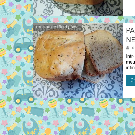
mașina de făcut pâine
PA
NE
d
Intr
meu 
inti
Ci