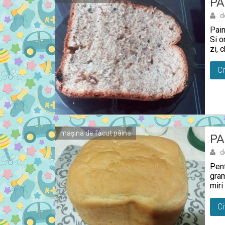
PA
d
Pain
Si o
zi, 
Ci
mașina de făcut pâine
PA
d
Pent
gram
miri
Ci