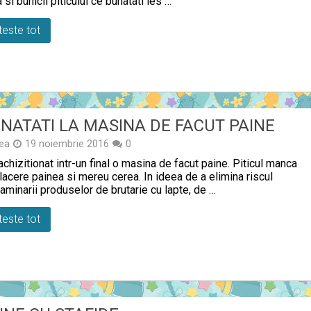
 si bunicii piticului ce bunatati ies …
teste tot
NATATI LA MASINA DE FACUT PAINE
ea
19 noiembrie 2016
0
chizitionat intr-un final o masina de facut paine. Piticul manca
lacere painea si mereu cerea. In ideea de a elimina riscul
aminarii produselor de brutarie cu lapte, de …
teste tot