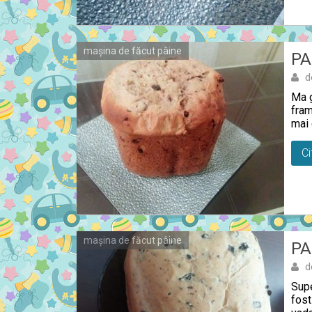
mașina de făcut pâine
PA
d
Ma g
fram
mai 
Ci
mașina de făcut pâine
PA
d
Supe
fost