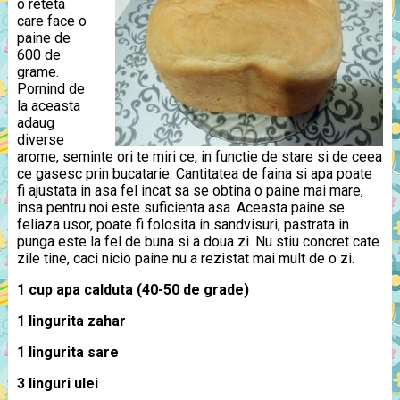
o reteta
care face o
paine de
600 de
grame.
Pornind de
la aceasta
adaug
diverse
arome, seminte ori te miri ce, in functie de stare si de ceea
ce gasesc prin bucatarie. Cantitatea de faina si apa poate
fi ajustata in asa fel incat sa se obtina o paine mai mare,
insa pentru noi este suficienta asa. Aceasta paine se
feliaza usor, poate fi folosita in sandvisuri, pastrata in
punga este la fel de buna si a doua zi. Nu stiu concret cate
zile tine, caci nicio paine nu a rezistat mai mult de o zi.
1 cup apa calduta (40-50 de grade)
1 lingurita zahar
1 lingurita sare
3 linguri ulei