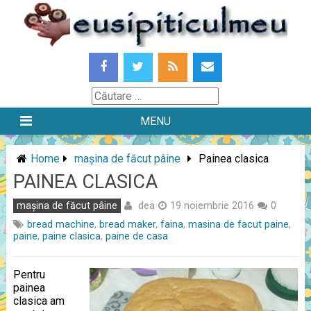
Skip
to
content
Căutare
MENU
Home
mașina de făcut pâine
Painea clasica
PAINEA CLASICA
dea
mașina de făcut pâine
19 noiembrie 2016
0
bread machine
,
bread maker
,
faina
,
masina de facut paine
,
paine
,
paine clasica
,
paine de casa
Pentru
painea
clasica am