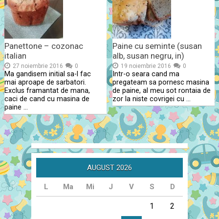
Panettone – cozonac
Paine cu seminte (susan
italian
alb, susan negru, in)
27 noiembrie 2016
0
19 noiembrie 2016
0
Ma gandisem initial sa-l fac
Intr-o seara cand ma
mai aproape de sarbatori.
pregateam sa pornesc masina
Exclus framantat de mana,
de paine, al meu sot rontaia de
caci de cand cu masina de
zor la niste covrigei cu …
paine …
AUGUST 2026
L
Ma
Mi
J
V
S
D
1
2