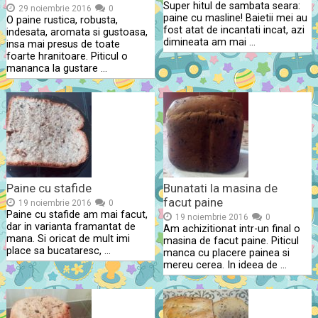
Super hitul de sambata seara:
29 noiembrie 2016
0
paine cu masline! Baietii mei au
O paine rustica, robusta,
fost atat de incantati incat, azi
indesata, aromata si gustoasa,
dimineata am mai …
insa mai presus de toate
foarte hranitoare. Piticul o
mananca la gustare …
Paine cu stafide
Bunatati la masina de
facut paine
19 noiembrie 2016
0
Paine cu stafide am mai facut,
19 noiembrie 2016
0
dar in varianta framantat de
Am achizitionat intr-un final o
mana. Si oricat de mult imi
masina de facut paine. Piticul
place sa bucataresc, …
manca cu placere painea si
mereu cerea. In ideea de …