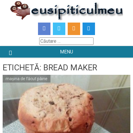
Skip
to
content
Căutare
MENU
ETICHETĂ:
BREAD MAKER
mașina de făcut pâine