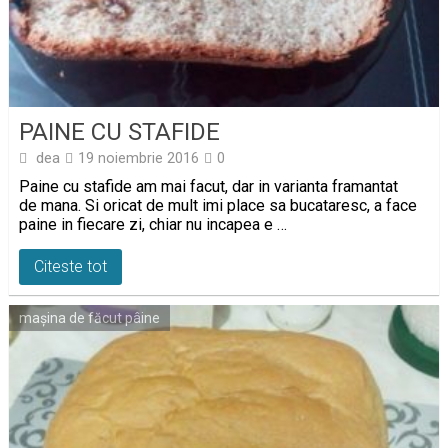
PAINE CU STAFIDE
dea
19 noiembrie 2016
0
Paine cu stafide am mai facut, dar in varianta framantat
de mana. Si oricat de mult imi place sa bucataresc, a face
paine in fiecare zi, chiar nu incapea e …
Citeste tot
mașina de făcut pâine