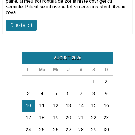
paine, al meu sot rontaia de zor la niste covrigei cu
seminte. Piticul se intinsese tot si cerea insistent. Aveau
ceva …
Citeste tot
AUGUST 2026
L
Ma
Mi
J
V
S
D
1
2
3
4
5
6
7
8
9
10
11
12
13
14
15
16
17
18
19
20
21
22
23
24
25
26
27
28
29
30