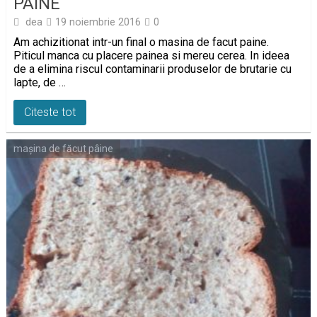
PAINE
dea
19 noiembrie 2016
0
Am achizitionat intr-un final o masina de facut paine.
Piticul manca cu placere painea si mereu cerea. In ideea
de a elimina riscul contaminarii produselor de brutarie cu
lapte, de …
Citeste tot
mașina de făcut pâine