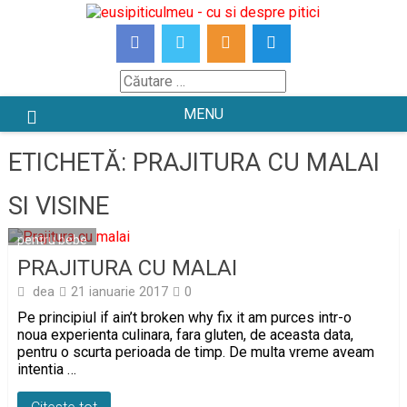
Skip
to
content
Căutare
MENU
ETICHETĂ:
PRAJITURA CU MALAI
SI VISINE
pentru bebe
PRAJITURA CU MALAI
dea
21 ianuarie 2017
0
Pe principiul if ain’t broken why fix it am purces intr-o
noua experienta culinara, fara gluten, de aceasta data,
pentru o scurta perioada de timp. De multa vreme aveam
intentia …