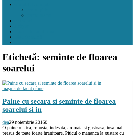
carnețelul cu rețete
pentru pitic
pentru mama
crock pot
airfryer
mașina de făcut pâine
gând de mamă
contact
Etichetă:
seminte de floarea
soarelui
mașina de făcut pâine
Paine cu secara si seminte de floarea
soarelui si in
dea
29 noiembrie 2016
0
O paine rustica, robusta, indesata, aromata si gustoasa, insa mai
presus de toate foarte hranitoare. Piticul o mananca la gustare cu