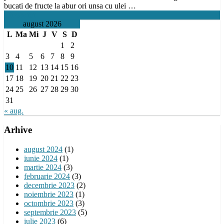
bucati de fructe la abur ori unsa cu ulei …
Citeste tot
august 2026
L
Ma
Mi
J
V
S
D
1
2
3
4
5
6
7
8
9
10
11
12
13
14
15
16
17
18
19
20
21
22
23
24
25
26
27
28
29
30
31
« aug.
Arhive
august 2024
(1)
iunie 2024
(1)
martie 2024
(3)
februarie 2024
(3)
decembrie 2023
(2)
noiembrie 2023
(1)
octombrie 2023
(3)
septembrie 2023
(5)
iulie 2023
(6)