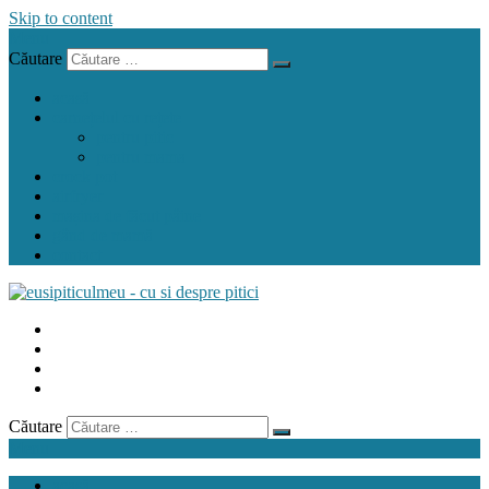
Skip to content
Menu
Căutare
acasă
carnețelul cu rețete
pentru pitic
pentru mama
crock pot
airfryer
mașina de făcut pâine
gând de mamă
contact
Căutare
Menu
acasă