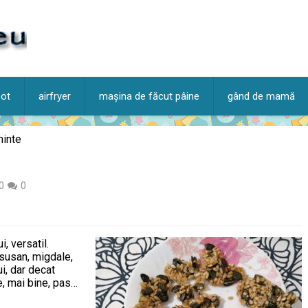
pot
airfryer
mașina de făcut pâine
gând de mamă
minte
0
0
i, versatil.
 susan, migdale,
i, dar decat
e, mai bine, pas…