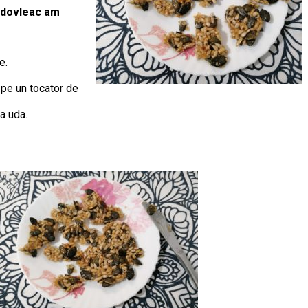
i dovleac am
e.
 pe un tocator de
a uda.