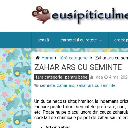
Skip
to
content
acasă
carnețelul cu rețete
crock 
Home
fără categorie
Zahar ars cu se
ZAHAR ARS CU SEMINTE
dea
fără categorie
pentru bebe
4 mai 202
seminte
,
zahar ars
,
zahar ars cu seminte
Un dulce necostisitor, hranitor, la indemana oricu
Fiecare poate folosi semintele preferate, nuci,
etc. Poate nu pe placul unora din cauza zaharulu
cocktail de chimicale pe pot de zahar sau mier
50 gr zahar