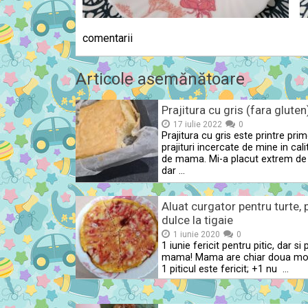
comentarii
Articole asemănătoare
Prajitura cu gris (fara gluten
17 iulie 2022
0
Prajitura cu gris este printre prim
prajituri incercate de mine in cali
de mama. Mi-a placut extrem de 
dar …
Aluat curgator pentru turte, 
dulce la tigaie
1 iunie 2020
0
1 iunie fericit pentru pitic, dar si
mama! Mama are chiar doua mot
1 piticul este fericit; +1 nu …