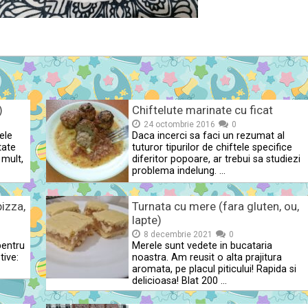
)
Chiftelute marinate cu ficat
24 octombrie 2016
0
ele
Daca incerci sa faci un rezumat al
tate
tuturor tipurilor de chiftele specifice
mult,
diferitor popoare, ar trebui sa studiezi
problema indelung. …
pizza,
Turnata cu mere (fara gluten, ou,
lapte)
8 decembrie 2021
0
 pentru
Merele sunt vedete in bucataria
ive:
noastra. Am reusit o alta prajitura
aromata, pe placul piticului! Rapida si
delicioasa! Blat 200 …