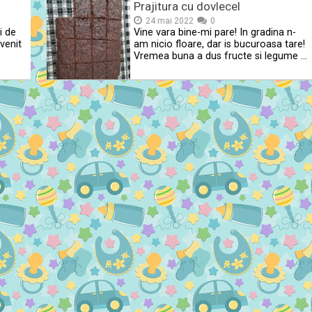
Prajitura cu dovlecel
24 mai 2022
0
i de
Vine vara bine-mi pare! In gradina n-
venit
am nicio floare, dar is bucuroasa tare!
Vremea buna a dus fructe si legume …