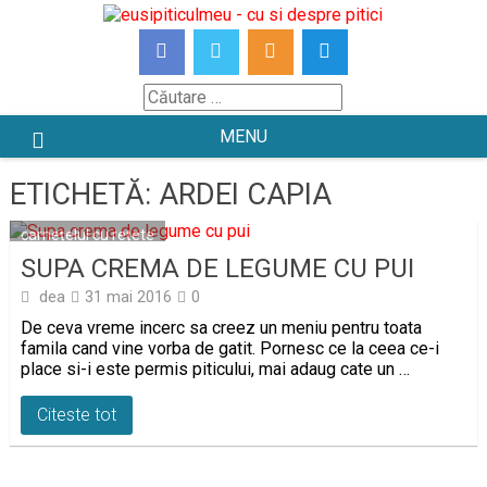
Skip
to
content
Căutare
MENU
ETICHETĂ:
ARDEI CAPIA
carnețelul cu rețete
SUPA CREMA DE LEGUME CU PUI
dea
31 mai 2016
0
De ceva vreme incerc sa creez un meniu pentru toata
famila cand vine vorba de gatit. Pornesc ce la ceea ce-i
place si-i este permis piticului, mai adaug cate un …
Citeste tot