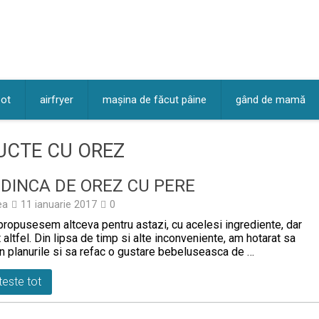
pot
airfryer
mașina de făcut pâine
gând de mamă
UCTE CU OREZ
DINCA DE OREZ CU PERE
ea
11 ianuarie 2017
0
propusesem altceva pentru astazi, cu acelesi ingrediente, dar
t altfel. Din lipsa de timp si alte inconveniente, am hotarat sa
 planurile si sa refac o gustare bebeluseasca de …
teste tot