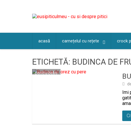
Skip
to
content
acasă
carnețelul cu rețete
crock 
ETICHETĂ:
BUDINCA DE FR
pentru bebe
BU
d
Imi 
gati
aman
Ci