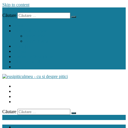
Skip to content
Menu
Căutare
acasă
carnețelul cu rețete
pentru pitic
pentru mama
crock pot
airfryer
mașina de făcut pâine
gând de mamă
contact
Căutare
Menu
acasă