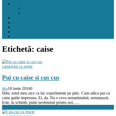
carnețelul cu rețete
pentru pitic
pentru mama
crock pot
airfryer
mașina de făcut pâine
gând de mamă
contact
Etichetă:
caise
carnețelul cu rețete
Pui cu caise si cus cus
dea
18 iunie 2016
0
Hihi, sotul meu zice ca fac experimente pe pitic. Cum adica pui cu
caise gatite impreuna. Ei, da. Nu e ceva nemaiintalnit, nemaiauzit.
Este, in schimb, putin neobisnuit pentru noi, …
Citeste tot