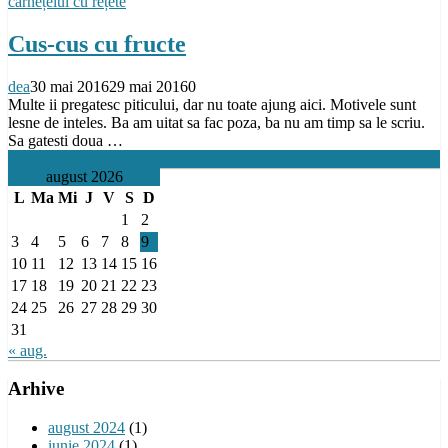
carnețelul cu rețete
Cus-cus cu fructe
dea
30 mai 2016
29 mai 2016
0
Multe ii pregatesc piticului, dar nu toate ajung aici. Motivele sunt
lesne de inteles. Ba am uitat sa fac poza, ba nu am timp sa le scriu.
Sa gatesti doua …
Citeste tot
august 2026
L
Ma
Mi
J
V
S
D
1
2
3
4
5
6
7
8
9
10
11
12
13
14
15
16
17
18
19
20
21
22
23
24
25
26
27
28
29
30
31
« aug.
Arhive
august 2024
(1)
iunie 2024
(1)