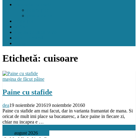
carnețelul cu rețete
pentru pitic
pentru mama
crock pot
airfryer
mașina de făcut pâine
gând de mamă
contact
Etichetă:
cuisoare
mașina de făcut pâine
Paine cu stafide
dea
19 noiembrie 2016
19 noiembrie 2016
0
Paine cu stafide am mai facut, dar in varianta framantat de mana. Si
oricat de mult imi place sa bucataresc, a face paine in fiecare zi,
chiar nu incapea e …
Citeste tot
august 2026