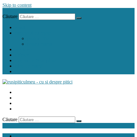
Skip to content
Menu
Căutare
acasă
carnețelul cu rețete
pentru pitic
pentru mama
crock pot
airfryer
mașina de făcut pâine
gând de mamă
contact
Căutare
Menu
acasă