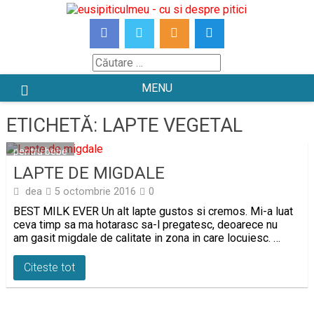
Skip
to
content
Căutare
MENU
ETICHETĂ:
LAPTE VEGETAL
pentru bebe
LAPTE DE MIGDALE
dea
5 octombrie 2016
0
BEST MILK EVER Un alt lapte gustos si cremos. Mi-a luat
ceva timp sa ma hotarasc sa-l pregatesc, deoarece nu
am gasit migdale de calitate in zona in care locuiesc. …
Citeste tot