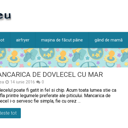
pot
airfryer
mașina de făcut pâine
gând de mamă
NCARICA DE DOVLECEL CU MAR
ea
14 iunie 2016
0
ecelul poate fi gatit in fel si chip. Acum toata lumea stie ca
fla printre legumele preferate ale piticului. Mancarica de
ecel i-o servesc fie simpla, fie cu orez …
teste tot