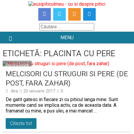
Skip
to
content
Căutare
MENU
ETICHETĂ:
PLACINTA CU PERE
pentru bebe
MELCISORI CU STRUGURI SI PERE (DE
POST, FARA ZAHAR)
dea
20 ianuarie 2017
0
De gatit gatesc in fiecare zi cu piticul langa mine. Sunt
momente cand se implica activ, ca de aceasta data. A
framanat cu mine, a pus ulei, a mai mancat …
Citeste tot