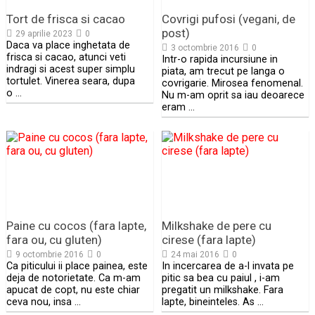
Tort de frisca si cacao
Covrigi pufosi (vegani, de
post)
29 aprilie 2023
0
Daca va place inghetata de
3 octombrie 2016
0
frisca si cacao, atunci veti
Intr-o rapida incursiune in
indragi si acest super simplu
piata, am trecut pe langa o
tortulet. Vinerea seara, dupa
covrigarie. Mirosea fenomenal.
o …
Nu m-am oprit sa iau deoarece
eram …
Paine cu cocos (fara lapte,
Milkshake de pere cu
fara ou, cu gluten)
cirese (fara lapte)
9 octombrie 2016
0
24 mai 2016
0
Ca piticului ii place painea, este
In incercarea de a-l invata pe
deja de notorietate. Ca m-am
pitic sa bea cu paiul , i-am
apucat de copt, nu este chiar
pregatit un milkshake. Fara
ceva nou, insa …
lapte, bineinteles. As …