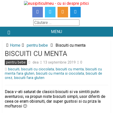
Skip
to
content
Căutare
MENU
Home
pentru bebe
Biscuiti cu menta
BISCUITI CU MENTA
dea
pentru bebe
13 septembrie 2019
0
biscuiti
,
biscuiti cu ciocolata
,
biscuiti cu menta
,
biscuiti cu
menta fara gluten
,
biscuiti cu menta si ciocolata
,
biscuiti de
orez
,
biscuiti fara gluten
Daca v-ati saturat de clasicii biscuiti si va simtiti putin
aventurosi, va propun niste biscuiti simpli, usor diferiti de
ceea ce eram obisnuiti, dar super gustosi si cu priza la
mofturosi 🙂