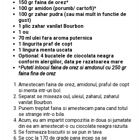
150 gr faina de orez*
100 gr amidon (porumb/ cartofi)*
100 gr zahar pudra (sau mai mult in functie de
gust)
1 plic zahar vanilat Bourbon
1 ou
70 ml ulei fara aroma puternica
1 lingurita praf de copt
1 lingura menta uscata
Optional: 4 bucatele de ciocolata neagra
conform alergiilor, data pe razatoarea mare
*
Puteti inlocui faina de orez si amdonul cu 250 gr
faina fina de orez
Amestecam faina de orez, amidonul, praful de copt
si menta intr-un bol.
Separat se mixeaza oul, uleiul, zaharul, zaharul
vanilat Bourbon.
Punem treptat faina si amestecam pana cand totul
se strange intr-o bila.
Acum, eu am impartit compozitia in doua si jumatate
din ea am amestecat-o cu ciocolata neagra razuita.
Se formeaza biscuitii si se pun in tava.
Se coc la 170 de grade pana incep sa se