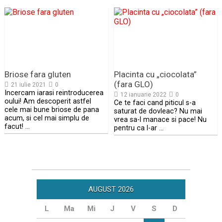
Briose fara gluten
Placinta cu „ciocolata”
(fara GLO)
21 iulie 2021
0
Incercam iarasi reintroducerea
12 ianuarie 2022
0
oului! Am descoperit astfel
Ce te faci cand piticul s-a
cele mai bune briose de pana
saturat de dovleac? Nu mai
acum, si cel mai simplu de
vrea sa-l manace si pace! Nu
facut! …
pentru ca l-ar …
AUGUST 2026
L
Ma
Mi
J
V
S
D