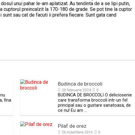
dosul unui pahar le-am aplatizat. Au tendinta de a se lipi putin,
la cuptorul preincalzit la 170-180 de grade. Se pot tine la cuptor
i sunt sau cat de facuti ii prefera fiecare. Sunt gata cand
Budinca de broccoli
20 februarie 2024
0
 nu
BUDINCA DE BROCCOLI O deliciosenie
a, fina
care transforma broccoli intr-un fel
principal sau o gustare sanatoasa, de
ce nu! Eu am …
Pilaf de orez
26 noiembrie 2016
0