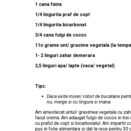
1 cana faina
1/4 lingurita praf de copt
1/4 lingurita bicarbonat
3/4 cana fulgi de cocos
11o grame unt/ grasime vegetala (la temp
1- 2 linguri zahar demerara
2,5 linguri apa/ lapte (vaca/ vegetal)
Tips:
Daca exita mixer/ robot de bucatarie pent
nu, merge si cu lingura si mana.
Am amestecat untul/ grasimea vegetala cu zah
facut crema. Am adaugat fulgii de cocos in trei
cu praful de copt si bicarbonatul. Am impartit co
pus in folie alimentara si dat la rece pentru 3