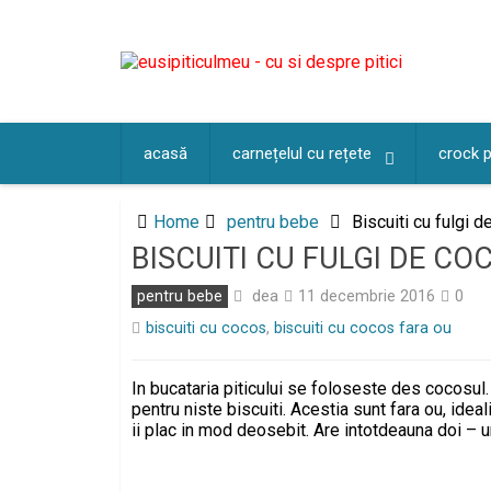
Skip
to
content
acasă
carnețelul cu rețete
crock 
Home
pentru bebe
Biscuiti cu fulgi d
BISCUITI CU FULGI DE CO
dea
pentru bebe
11 decembrie 2016
0
biscuiti cu cocos
,
biscuiti cu cocos fara ou
In bucataria piticului se foloseste des cocosul
pentru niste biscuiti. Acestia sunt fara ou, ideal
ii plac in mod deosebit. Are intotdeauna doi – u