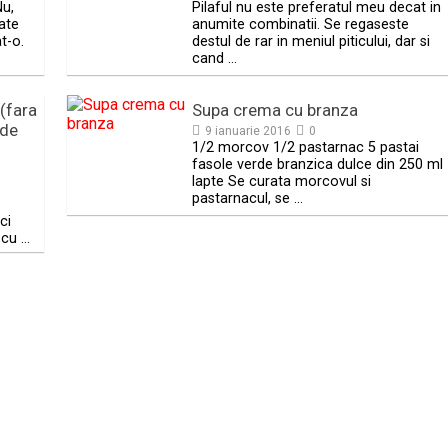
Nu,
Pilaful nu este preferatul meu decat in
oate
anumite combinatii. Se regaseste
t-o.
destul de rar in meniul piticului, dar si
cand …
(fara
Supa crema cu branza
 de
9 ianuarie 2016
0
1/2 morcov 1/2 pastarnac 5 pastai
fasole verde branzica dulce din 250 ml
lapte Se curata morcovul si
o
pastarnacul, se …
ci
 cu …