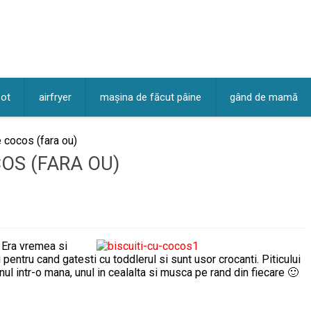
pot
airfryer
mașina de făcut pâine
gând de mamă
e cocos (fara ou)
COS (FARA OU)
. Era vremea si
i pentru cand gatesti cu toddlerul si sunt usor crocanti. Piticului
nul intr-o mana, unul in cealalta si musca pe rand din fiecare 🙂