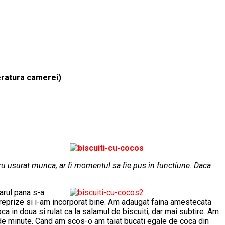
eratura camerei)
ru usurat munca, ar fi momentul sa fie pus in functiune. Daca
arul pana s-a
 reprize si i-am incorporat bine. Am adaugat faina amestecata
ca in doua si rulat ca la salamul de biscuiti, dar mai subtire. Am
0 de minute. Cand am scos-o am taiat bucati egale de coca din