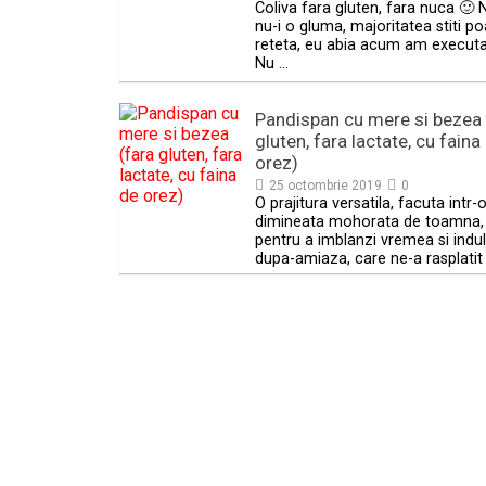
Coliva fara gluten, fara nuca 🙂 
nu-i o gluma, majoritatea stiti p
reteta, eu abia acum am executa
Nu …
Pandispan cu mere si bezea 
gluten, fara lactate, cu faina
orez)
25 octombrie 2019
0
O prajitura versatila, facuta intr-
dimineata mohorata de toamna,
pentru a imblanzi vremea si indul
dupa-amiaza, care ne-a rasplatit