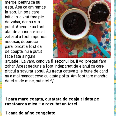
merge, pentru ca nu
este. Asa ca am ramas
la sos. Un sos care
initial s-a vrut fara pic
de zahar, dar nu s-a
putut. Afienele au fost
atat de acrisoare incat
zaharul a fost imperios
necesar, deoarece
para, oricat a fost ea
de coapta, nu a putut
face fata singura
situatiei. La vara, cand va fi sezonul lor, il voi pregati fara
zahar. Acest neajuns a fost indepartat de elanul cu care
piticul a savurat sosul. Au trecut cateva zile bune de cand
nu a mai mancat ceva cu atata pofta. Am fost tare mandra
de el si de mine, putintel 🙂
1 para mare coapta, curatata de coaja si data pe
razatoarea mica – a rezultat un terci
1 cana de afine congelate