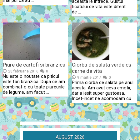
mai pui ca au …
aceasta le intrece. Gustul
ficatului de vita este diferit
de …
Piure de cartofi si branzica
Ciorba de salata verde cu
carne de vita
28 februarie 2016
0
Nu este o noutate ca piticul
9 martie 2017
0
este fan branzica. Dupa ce am
Prima ciorba de salata pe anul
combinat-o cu toate piureurile
acesta. Am avut ceva emotii,
de legume, am facut …
dar a iesit super gustoasa.
Incet-incet ne acomodam cu …
AUGUST 2026