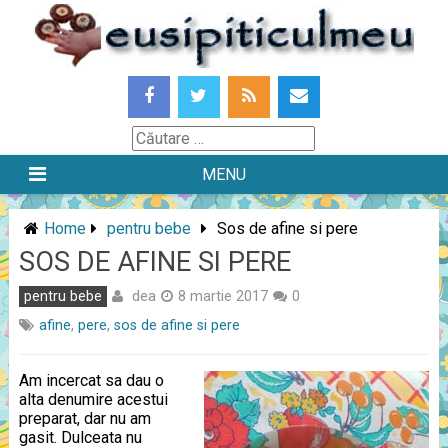
Skip
to
content
Căutare
MENU
Home
pentru bebe
Sos de afine si pere
SOS DE AFINE SI PERE
dea
pentru bebe
8 martie 2017
0
afine
,
pere
,
sos de afine si pere
Am incercat sa dau o
alta denumire acestui
preparat, dar nu am
gasit. Dulceata nu