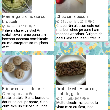
Mamaliga cremoasa cu
Chec din albusuri
broccoli
25 decembrie 2018
0
Checul din albusuri este cel
20 august 2021
0
mai bun chec pe care l-am
Italienii stiu ei ce stiu! Am
mancat vreodata. Bulgare de
ezitat ceva vreme pana am
nea! L-am facut anul trecut …
incercat aceasta combinatie,
nu ma asteptam sa-mi placa
atat …
Briose cu faina de orez
Drob de vita – fara ou,
lactate, gluten
20 august 2018
0
Urate, uratele! Bune, bunicele,
21 martie 2017
0
dar nu te dau pe spate, dupa
Multe chestii mancai eu la
cum zice un cunoscut. Unde
viata mea cu ficat, insa