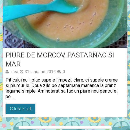
PIURE DE MORCOV, PASTARNAC SI
MAR
dea
31 ianuarie 2016
0
Piticului nu-i plac supele limpezi, clare, ci supele creme
si piureurile. Doua zile pe saptamana mananca la pranz
legume simple. Am hotarat sa fac un piure nou pentru el,
pe …
Citeste tot