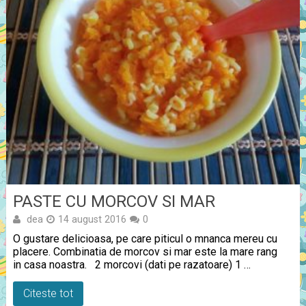
PASTE CU MORCOV SI MAR
dea
14 august 2016
0
O gustare delicioasa, pe care piticul o mnanca mereu cu
placere. Combinatia de morcov si mar este la mare rang
in casa noastra. 2 morcovi (dati pe razatoare) 1 …
Citeste tot