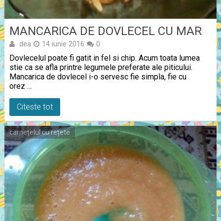
MANCARICA DE DOVLECEL CU MAR
dea
14 iunie 2016
0
Dovlecelul poate fi gatit in fel si chip. Acum toata lumea
stie ca se afla printre legumele preferate ale piticului.
Mancarica de dovlecel i-o servesc fie simpla, fie cu
orez …
Citeste tot
carnețelul cu rețete