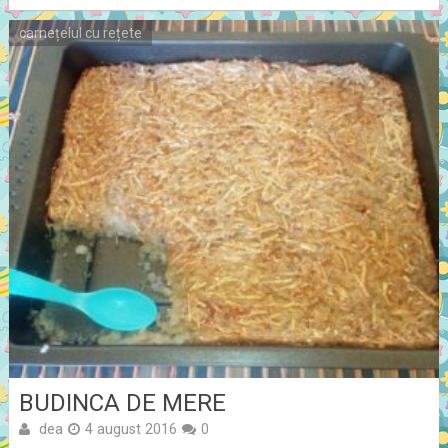
carnețelul cu rețete
BUDINCA DE MERE
dea
4 august 2016
0