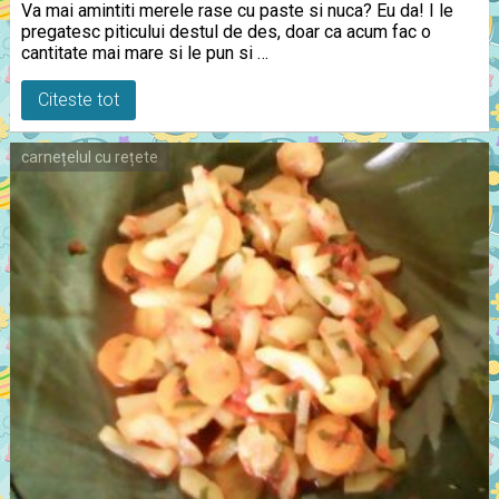
Va mai amintiti merele rase cu paste si nuca? Eu da! I le
pregatesc piticului destul de des, doar ca acum fac o
cantitate mai mare si le pun si …
Citeste tot
carnețelul cu rețete