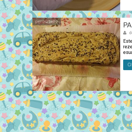
pentru bebe
PA
d
Este
reze
esua
Ci