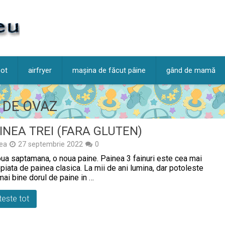
pot
airfryer
mașina de făcut pâine
gând de mamă
 DE OVAZ
INEA TREI (FARA GLUTEN)
ea
27 septembrie 2022
0
ua saptamana, o noua paine. Painea 3 fainuri este cea mai
piata de painea clasica. La mii de ani lumina, dar potoleste
mai bine dorul de paine in …
teste tot