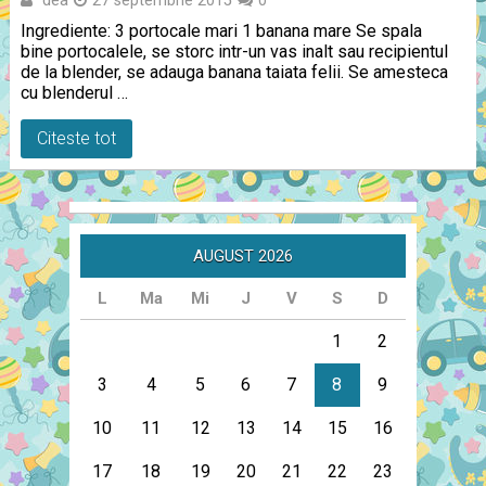
27 septembrie 2015
0
Ingrediente: 3 portocale mari 1 banana mare Se spala
bine portocalele, se storc intr-un vas inalt sau recipientul
de la blender, se adauga banana taiata felii. Se amesteca
cu blenderul …
Citeste tot
AUGUST 2026
L
Ma
Mi
J
V
S
D
1
2
3
4
5
6
7
8
9
10
11
12
13
14
15
16
17
18
19
20
21
22
23