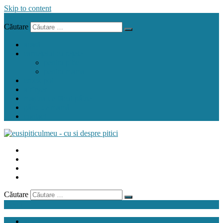
Skip to content
Menu
Căutare
acasă
carnețelul cu rețete
pentru pitic
pentru mama
crock pot
airfryer
mașina de făcut pâine
gând de mamă
contact
Căutare
Menu
acasă