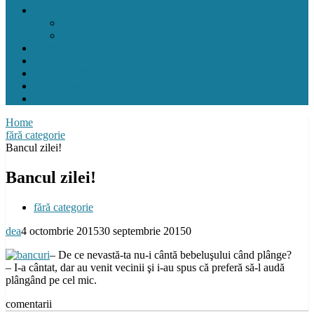
carnețelul cu rețete
pentru pitic
pentru mama
crock pot
airfryer
mașina de făcut pâine
gând de mamă
contact
Home
fără categorie
Bancul zilei!
Bancul zilei!
fără categorie
dea
4 octombrie 2015
30 septembrie 2015
0
– De ce nevastă-ta nu-i cântă bebeluşului când plânge?
– I-a cântat, dar au venit vecinii şi i-au spus că preferă să-l audă
plângând pe cel mic.
comentarii