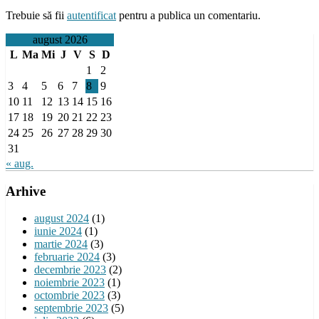
Trebuie să fii
autentificat
pentru a publica un comentariu.
august 2026
L
Ma
Mi
J
V
S
D
1
2
3
4
5
6
7
8
9
10
11
12
13
14
15
16
17
18
19
20
21
22
23
24
25
26
27
28
29
30
31
« aug.
Arhive
august 2024
(1)
iunie 2024
(1)
martie 2024
(3)
februarie 2024
(3)
decembrie 2023
(2)
noiembrie 2023
(1)
octombrie 2023
(3)
septembrie 2023
(5)