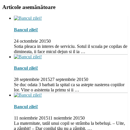
Articole asemănătoare
Bancul zilei!
24 octombrie 2015
0
Sotia pleaca in interes de serviciu. Sotul il scoala pe copilas de
dimineata, ii face micul dejun si il ia …
Bancul zilei!
28 septembrie 2015
27 septembrie 2015
0
Se duc odata 3 barbati la spital ca sa astepte nasterea copiilor
lor. Vine o asistenta la primu si ii …
Bancul zilei!
11 noiembrie 2015
11 noiembrie 2015
0
La maternitate, tatăl unui copil se strâmba la bebeluşi. – Uite,
a zâmbit! – Dar copilul tău nu a zâmbit. …