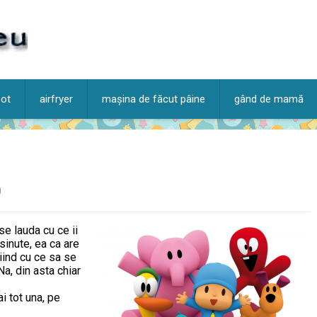
pot
airfryer
mașina de făcut pâine
gând de mamă
0
 se lauda cu ce ii
inute, ea ca are
iind cu ce sa se
Na, din asta chiar
i tot una, pe