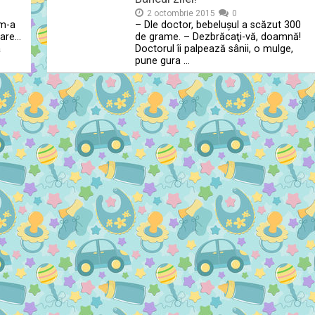
2 octombrie 2015
0
 m-a
– Dle doctor, bebeluşul a scăzut 300
oare…
de grame. – Dezbrăcaţi-vă, doamnă!
a
Doctorul îi palpează sânii, o mulge,
pune gura …