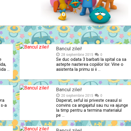
Bancul zilei!
28 septembrie 2015
0
e
Se duc odata 3 barbati la spital ca sa
ida,
astepte nasterea copiilor lor. Vine o
ida …
asistenta la primu si ii …
Bancul zilei!
20 septembrie 2015
0
Ora
Disperat, seful isi priveste ceasul si
 s-a
convins ca angajatul sau nu va ajunge
la timp pentru a termina materialul
pe …
Bancul zilei!