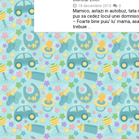
18 decembrie 2015
0
Mamico, astazi in autobuz, tata
pus sa cedez locul unei domnis
– Foarte bine puiu’ lu’ mama, as
trebuie …