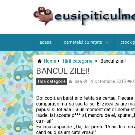
Skip
to
content
acasă
carnețelul cu rețete
crock 
Home
fără categorie
Bancul zilei!
BANCUL ZILEI!
dea
fără categorie
19 octombrie 2015
Doi copii, un baiat si o fetita se certau. Fiecare
cumparase ma-sa sau ta-su. El zicea ca are mas
papusi si tot asa. La un moment dat el, nemaist
laude, isi scoate p*** si, mandru de el, spune: „
ca n-ai!”
Ea insa raspunde: „Da, dar peste 15 ani tu o sa a
cand eu o sa am cate vreau!”