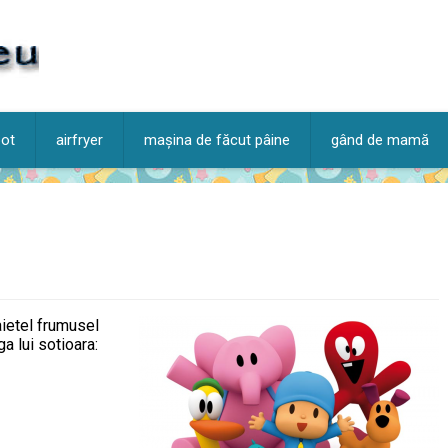
pot
airfryer
mașina de făcut pâine
gând de mamă
aietel frumusel
a lui sotioara: