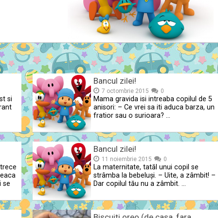
Bancul zilei!
7 octombrie 2015
0
t si
Mama gravida isi intreaba copilul de 5
rant
anisori: – Ce vrei sa iti aduca barza, un
.
fratior sau o surioara? …
Bancul zilei!
11 noiembrie 2015
0
 trece
La maternitate, tatăl unui copil se
treaca
strâmba la bebeluşi. – Uite, a zâmbit! –
i se
Dar copilul tău nu a zâmbit. …
Biscuiti oreo (de casa, fara