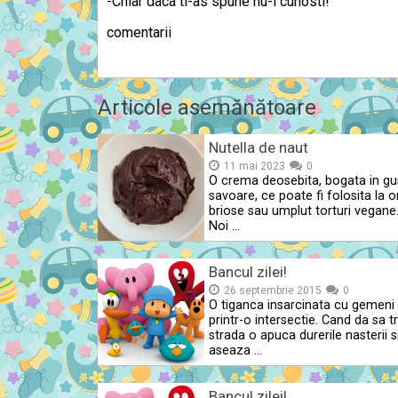
-Chiar daca ti-as spune nu-l cunosti!
comentarii
Articole asemănătoare
Nutella de naut
11 mai 2023
0
O crema deosebita, bogata in gus
savoare, ce poate fi folosita la o
briose sau umplut torturi vegane
Noi …
Bancul zilei!
26 septembrie 2015
0
O tiganca insarcinata cu gemeni
printr-o intersectie. Cand da sa 
strada o apuca durerile nasterii s
aseaza …
Bancul zilei!