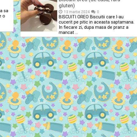
gluten)
ca sa
13 martie 2024
0
e o
BISCUITI OREO Biscuitii care l-au
cucerit pe pitic in aceasta saptamana.
In fiecare zi, dupa masa de pranz a
mancat …