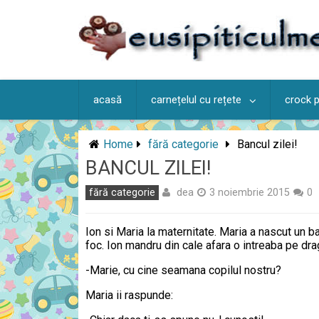
Skip
to
content
acasă
carnețelul cu rețete
crock 
Home
fără categorie
Bancul zilei!
BANCUL ZILEI!
dea
fără categorie
3 noiembrie 2015
0
Ion si Maria la maternitate. Maria a nascut un b
foc. Ion mandru din cale afara o intreaba pe drag
-Marie, cu cine seamana copilul nostru?
Maria ii raspunde: