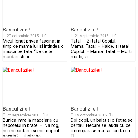
Bancul zilei!
Bancul zilei!
27 octombrie 2015
0
21 septembrie 2015
0
Micul Ionut privea fascinat in
Tatal: – Zi tata! Copilul: –
timp ce mama lui isi intindea o
Mama. Tatal: – Haide, zi tata!
masca pe fata. “De ce te
Copilul: – Mama. Tatal: – Mortii
murdaresti pe …
ma-tii, zi …
Bancul zilei!
Bancul zilei!
22 septembrie 2015
0
19 octombrie 2015
0
Bunica intra la macelarie cu
Doi copii, un baiat si o fetita se
nepotelul in brate. – Va rog,
certau. Fiecare se lauda cu ce
nu-mi cantariti si mie copilul
ii cumparase ma-sa sau ta-su.
acesta? – il intreba …
El …