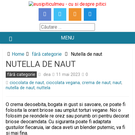
Skip
to
content
Căutare
MENU
Home
fără categorie
Nutella de naut
NUTELLA DE NAUT
dea
fără categorie
11 mai 2023
0
ciocolata de naut
,
ciocolata vegana
,
crema de naut
,
naut
,
nutella de naut
,
nuttela
O crema deosebita, bogata in gust si savoare, ce poate fi
folosita la orant briose sau umplut torturi vegane. Noi o
folosim pe reondele re orez sau porumb ori pentru decorat
briose deocamdata. Cu siguranta poate fi adaptata
gustuilor fiecaruia, iar daca aveti un blender puternic, va fi
si mai fina.