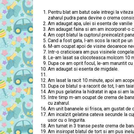
Pentru blat am batut oale intregi la vite
zaharul pudra pana devine o crema consis
Am adaugat apa, ulei si esenta de vanilie 
Am adaugat faina si am am incorporat-o cu
Am copt blatul la cuptorul preincalzit pana
Cand a fost gata, l-am scos la racit pe un 
M-am ocupat apoi de visine deoarece nec
Intr-o craticioara am pus visinele congelat
Le-am lasat sa clocoteasca molcom 10 mi
Dupa ce am oprit focul, le-am maruntit cu 
Am adaugat si esenta de migdale.
Am lasat la racit 10 minute, apoi am acoperi
Dupa ce blatul s-a racorit de tot, l-am taiat
Am pus gelatina la hidratat in apa si am l
Intre timp m-am ocupat de crema de banan
cu zaharul.
Am unit bananele si frisca, am gustat de 
Am incalzit gelatina cateva secunde la c
usor cu o lingurita.
Am turnat in 3 transe peste crema de ba
Am insiropat blatul de tort si am pus inel