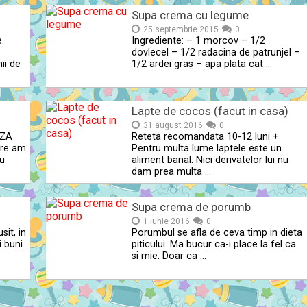
Supa crema cu legume
25 septembrie 2015
0
.
Ingrediente: – 1 morcov – 1/2
dovlecel – 1/2 radacina de patrunjel –
ii de
1/2 ardei gras – apa plata cat …
Lapte de cocos (facut in casa)
31 august 2016
0
NZA
Reteta recomandata 10-12 luni +
are am
Pentru multa lume laptele este un
cu
aliment banal. Nici derivatelor lui nu
dam prea multa …
Supa crema de porumb
1 iunie 2016
0
sit, in
Porumbul se afla de ceva timp in dieta
 buni.
piticului. Ma bucur ca-i place la fel ca
si mie. Doar ca …