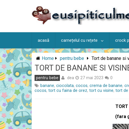
Skip
to
content
acasă
carnețelul cu rețete
crock 
Home
pentru bebe
Tort de banane si 
TORT DE BANANE SI VISIN
dea
pentru bebe
27 mai 2023
0
banane
,
ciocolata
,
cocos
,
crema de banane
,
cr
cocos
,
tort cu faina de orez
,
tort cu visine
,
tort d
TORT 
(fara 