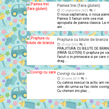
Painea trei (fara gluten)
27 septembrie 2022
0
O noua saptamana, o noua paine
Painea 3 fainuri este cea mai
apropiata de painea clasica. La m
ani …
Prajitura cu bilute de branza
25 mai 2023
0
PRAJITURA CU BILUTE DE BRA
(FARA GLUTEN) O prajitura pe c
facut-o in primavara si pe care 
drag …
Covrigi cu sare
20 iunie 2019
0
Cu cateva esecuri la activ, am reu
cele din urma sa fac niste covrigi
Cu chimen imi plac …