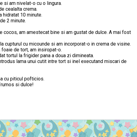
si am nivelat-o cu o lingura.
de cealalta crema.
a hidratat 10 minute.
 de 2 minute.
de cocos, am amestecat bine si am gustat de dulce. A mai fost
 la cupturul cu micounde si am incorporat-o in crema de visine.
 foaie de tort, am insiropat-o.
 tortul la frigider pana a doua zi dimineata.
rodus lama unui cutit intre tort si inel executand miscari de
 cu piticul pofticios.
rumos si dulce!