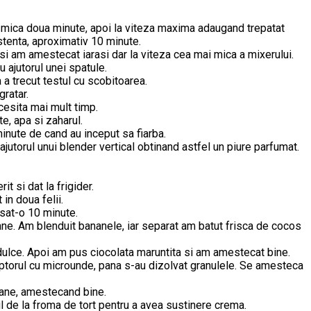
za mica doua minute, apoi la viteza maxima adaugand trepatat
tenta, aproximativ 10 minute.
si am amestecat iarasi dar la viteza cea mai mica a mixerului.
 ajutorul unei spatule.
 a trecut testul cu scobitoarea.
gratar.
esita mai mult timp.
e, apa si zaharul.
nute de cand au inceput sa fiarba.
ajutorul unui blender vertical obtinand astfel un piure parfumat.
t si dat la frigider.
 in doua felii.
asat-o 10 minute.
e. Am blenduit bananele, iar separat am batut frisca de cocos
dulce. Apoi am pus ciocolata maruntita si am amestecat bine.
uptorul cu microunde, pana s-au dizolvat granulele. Se amesteca
nane, amestecand bine.
ul de la froma de tort pentru a avea sustinere crema.