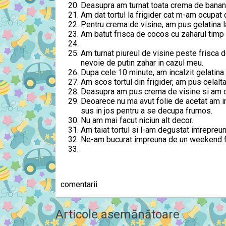
Deasupra am turnat toata crema de banane 
Am dat tortul la frigider cat m-am ocupat 
Pentru crema de visine, am pus gelatina l
Am batut frisca de cocos cu zaharul timp
Am turnat piureul de visine peste frisca 
nevoie de putin zahar in cazul meu.
Dupa cele 10 minute, am incalzit gelatina
Am scos tortul din frigider, am pus celalta
Deasupra am pus crema de visine si am dat
Deoarece nu ma avut folie de acetat am int
sus in jos pentru a se decupa frumos.
Nu am mai facut niciun alt decor.
Am taiat tortul si l-am degustat imrepreuna
Ne-am bucurat impreuna de un weekend f
comentarii
Articole asemănătoare