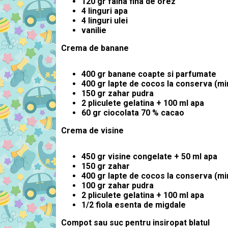
120 gr faina fina de orez
4 linguri apa
4 linguri ulei
vanilie
Crema de banane
400 gr banane coapte si parfumate
400 gr lapte de cocos la conserva (min
150 gr zahar pudra
2 pliculete gelatina + 100 ml apa
60 gr ciocolata 70 % cacao
Crema de visine
450 gr visine congelate + 50 ml apa
150 gr zahar
400 gr lapte de cocos la conserva (min
100 gr zahar pudra
2 pliculete gelatina + 100 ml apa
1/2 fiola esenta de migdale
Compot sau suc pentru insiropat blatul