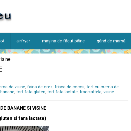
pot
airfryer
mașina de făcut pâine
gând de mamă
visine
E
ema de visine
,
faina de orez
,
frisca de cocos
,
tort cu crema de
e banane
,
tort fata gluten
,
tort fata lactate
,
tracciattela
,
visine
DE BANANE SI VISINE
gluten si fara lactate)