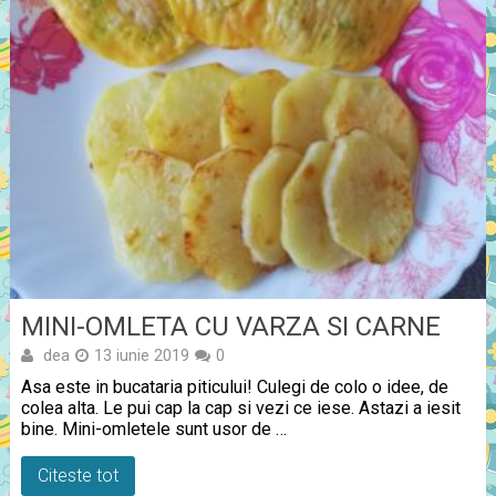
MINI-OMLETA CU VARZA SI CARNE
dea
13 iunie 2019
0
Asa este in bucataria piticului! Culegi de colo o idee, de
colea alta. Le pui cap la cap si vezi ce iese. Astazi a iesit
bine. Mini-omletele sunt usor de …
Citeste tot