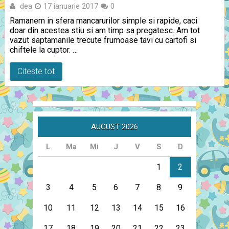
dea
17 ianuarie 2017
0
Ramanem in sfera mancarurilor simple si rapide, caci
doar din acestea stiu si am timp sa pregatesc. Am tot
vazut saptamanile trecute frumoase tavi cu cartofi si
chiftele la cuptor. …
Citeste tot
AUGUST 2026
L
Ma
Mi
J
V
S
D
1
2
3
4
5
6
7
8
9
10
11
12
13
14
15
16
17
18
19
20
21
22
23