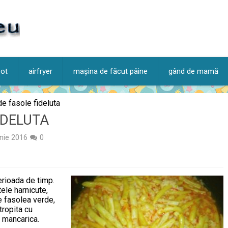
pot
airfryer
mașina de făcut pâine
gând de mamă
e fasole fideluta
IDELUTA
unie 2016
0
erioada de timp.
ele harnicute,
ce fasolea verde,
tropita cu
 mancarica.