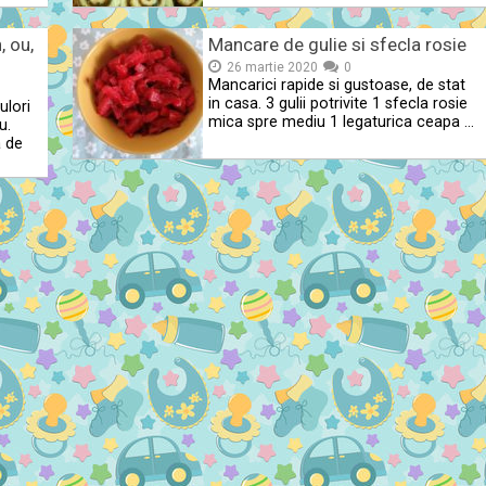
, ou,
Mancare de gulie si sfecla rosie
26 martie 2020
0
Mancarici rapide si gustoase, de stat
in casa. 3 gulii potrivite 1 sfecla rosie
ulori
mica spre mediu 1 legaturica ceapa …
u.
a de