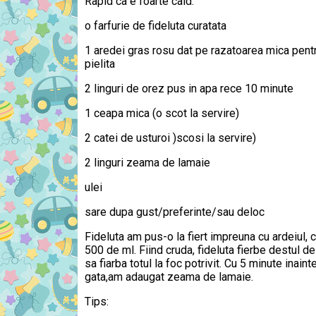
Rapid ca e foarte cald.
o farfurie de fideluta curatata
1 aredei gras rosu dat pe razatoarea mica pent
pielita
2 linguri de orez pus in apa rece 10 minute
1 ceapa mica (o scot la servire)
2 catei de usturoi )scosi la servire)
2 linguri zeama de lamaie
ulei
sare dupa gust/preferinte/sau deloc
Fideluta am pus-o la fiert impreuna cu ardeiul, c
500 de ml. Fiind cruda, fideluta fierbe destul 
sa fiarba totul la foc potrivit. Cu 5 minute inain
gata,am adaugat zeama de lamaie.
Tips: