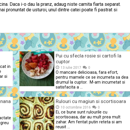
na. Daca i-o dau la pranz, adaug niste carnita fiarta separat.
ai pronuntat de usturoi, unul dintre catei poate fi pastrat si
Pui cu sfecla rosie si cartofi la
cuptor
cat in
13 iulie 2017
0
e
O mancare delicioasa, fara efort,
ar si
pentru mamele ce se incumeta sa dea
drumul la cuptor. M-am incumetat si
satisfacita a …
anana
Rulouri cu magiun si scortisoara
10 octombrie 2016
0
Ei, ce bune sunt rulourile cu
scortisoasa, dar au mult prea mult
lactate
zahar. Am fentat putin reteta si am
 greu
reusit …