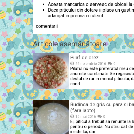
Acesta mancarica o servesc de obicei la ci
Daca piticului din dotare ii place un gust m
adaugat impreuna cu uleiul.
comentarii
Articole asemănătoare
Pilaf de orez
26 noiembrie 2016
0
Pilaful nu este preferatul meu de
anumite combinatii. Se regasest
destul de rar in meniul piticului, d
cand …
Budinca de gris cu para si b
(fara lapte)
19 mai 2016
0
Ei, piticul a trebuit sa renunte la 
pentru o perioda. Nu striu cat de
ii este lui, dar …