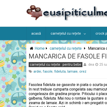
Skip
to
content
acasă
carnețelul cu rețete
crock 
Home
carnețelul cu rețete
Mancarica d
MANCARICA DE FASOLE F
dea
carnețelul cu rețete
pentru bebe
25 i
ardei
,
fasole
,
fideluta
,
lamaie
,
orez
Fasolea fideluta se gaseste in piata o scurta p
In rest trebuie cumparta congelata sau mamicut
congeleaza din gradina proprie. Piticului ii pla
galbena, fideluta. Mai nou o rontaie la gustare s
zeama de lamaie. Azi in schimb i-am pregatit-o