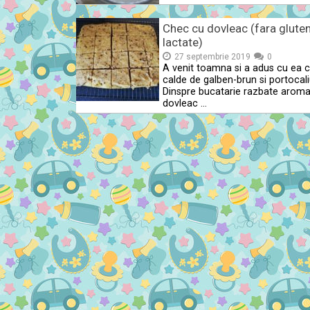
Chec cu dovleac (fara gluten
lactate)
27 septembrie 2019
0
A venit toamna si a adus cu ea c
calde de galben-brun si portocali
Dinspre bucatarie razbate arom
dovleac …