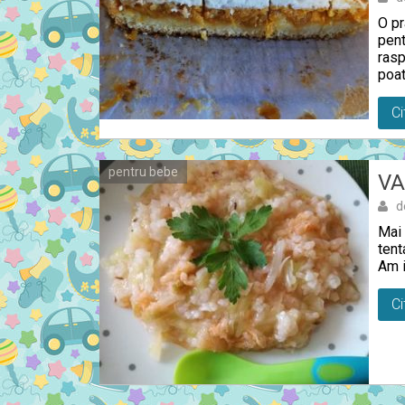
O pr
pent
rasp
poa
Ci
pentru bebe
VA
d
Mai 
tent
Am i
Ci