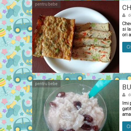
pentru bebe
CH
d
Chec
si l
ori 
Ci
pentru bebe
BU
d
Imi 
gati
aman
Ci