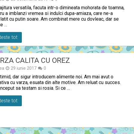
ajitura versatila, facuta intr-o dimineata mohorata de toamna,
ru a imblanzi vremea si indulci dupa-amiaza, care ne-a
latit cu putin soare. Am combinat mere cu dovleac, dar se
te …
teste tot
RZA CALITA CU OREZ
ea
29 iunie 2017
0
timid, dar sigur introducem alimente noi. Am mai avut o
ativa cu varza, esuata din alte motive. Am reluat cu succes.
nceput sa testam si rosia. Si ce …
teste tot