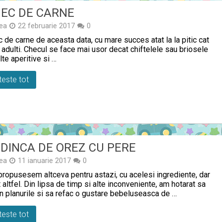
EC DE CARNE
ea
22 februarie 2017
0
 de carne de aceasta data, cu mare succes atat la la pitic cat
a adulti. Checul se face mai usor decat chiftelele sau briosele
alte aperitive si …
teste tot
DINCA DE OREZ CU PERE
ea
11 ianuarie 2017
0
propusesem altceva pentru astazi, cu acelesi ingrediente, dar
t altfel. Din lipsa de timp si alte inconveniente, am hotarat sa
 planurile si sa refac o gustare bebeluseasca de …
teste tot