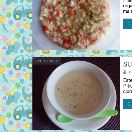
Pila
rega
ma s
Ci
pentru bebe
SU
d
Este
Piti
cior
Ci