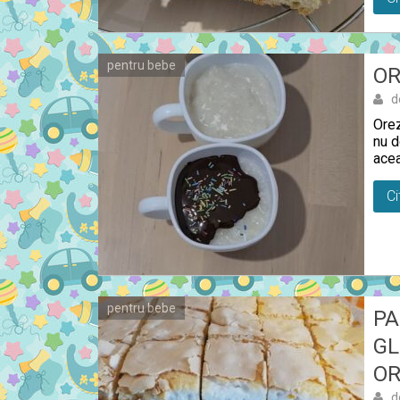
pentru bebe
OR
d
Orez
nu d
acea
Ci
pentru bebe
PA
GL
OR
d