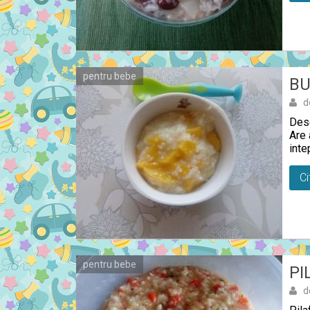
pentru bebe
BU
d
Dese
Are 
inte
Ci
pentru bebe
PI
d