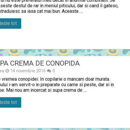
ful nu este preferatul meu decat in anumite combinatii. Se
seste destul de rar in meniul piticului, dar si cand il gatesc,
traduiesc sa iasa cat mai bun. Aceasta …
teste tot
PA CREMA DE CONOPIDA
ea
14 noiembrie 2016
0
 vremea conopidei. In copilarie o mancam doar murata.
cului i-am servit-o in preparate cu carne si peste, dar si in
be. Mai nou am incercat si supa crema de …
teste tot