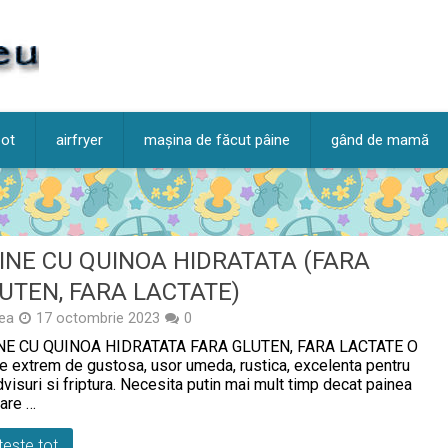
pot
airfryer
mașina de făcut pâine
gând de mamă
INE CU QUINOA HIDRATATA (FARA
UTEN, FARA LACTATE)
ea
17 octombrie 2023
0
NE CU QUINOA HIDRATATA FARA GLUTEN, FARA LACTATE O
e extrem de gustosa, usor umeda, rustica, excelenta pentru
visuri si friptura. Necesita putin mai mult timp decat painea
are …
teste tot