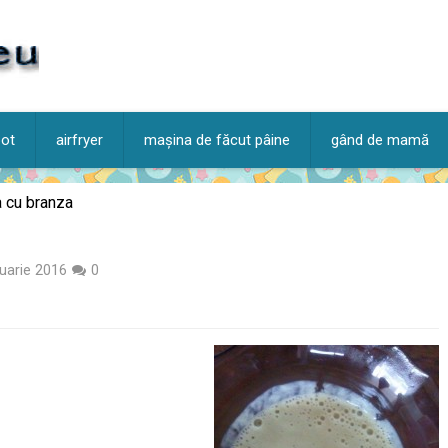
pot
airfryer
mașina de făcut pâine
gând de mamă
 cu branza
nuarie 2016
0