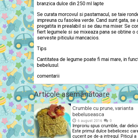
branzica dulce din 250 ml lapte
Se curata morcovul si pastarnacul, se taie ronde
impreuna cu fasolea verde. Cand sunt gata, se
pregatita in prealabil si se dau ma mixer. Se c
fiert legumele si se mixeaza pana se obtine o
serveste piticului mancacios.
Tips
Cantitatea de legume poate fi mai mare, in funct
bebelusul.
comentarii
Articole asemănătoare
Crumble cu prune, varianta
bebeluseasca
6 august 2016
0
Improriu spus crumble, dar delici
Este primul dulce bebelicesc ca
cucerit pe de-a intregul. Piticul a