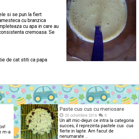
le si se pun la fiert
 amesteca cu branzica
ompleteaza cu apa in care au
 consistenta cremoasa. Se
ie de cat stiti ca papa
Paste cus cus cu meriosare
20 octombrie 2016
0
Un alt mic-dejun ce intra la categoria
succes, il reprezinta pastele cus cus
os!
fierte in lapte. Am facut de
re m-a
nenumarate …