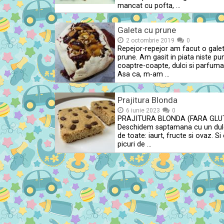
mancat cu pofta, …
Galeta cu prune
2 octombrie 2019
0
Repejor-repejor am facut o gale
prune. Am gasit in piata niste pu
coaptre-coapte, dulci si parfuma
Asa ca, m-am …
Prajitura Blonda
6 iunie 2023
0
PRAJITURA BLONDA (FARA GLU
Deschidem saptamana cu un dul
de toate: iaurt, fructe si ovaz. Si
picuri de …