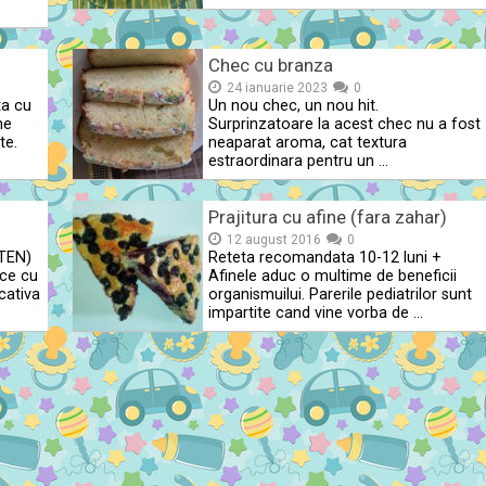
Chec cu branza
24 ianuarie 2023
0
ta cu
Un nou chec, un nou hit.
ne
Surprinzatoare la acest chec nu a fost
te.
neaparat aroma, cat textura
estraordinara pentru un …
Prajitura cu afine (fara zahar)
12 august 2016
0
TEN)
Reteta recomandata 10-12 luni +
ce cu
Afinele aduc o multime de beneficii
 cativa
organismuilui. Parerile pediatrilor sunt
impartite cand vine vorba de …