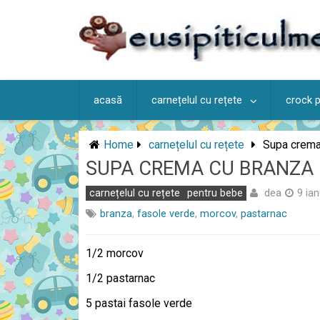
Skip
to
content
acasă
carnețelul cu rețete
crock 
Home
carnețelul cu rețete
Supa crema
SUPA CREMA CU BRANZA
dea
carnețelul cu rețete
pentru bebe
9 ia
branza
,
fasole verde
,
morcov
,
pastarnac
1/2 morcov
1/2 pastarnac
5 pastai fasole verde