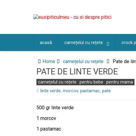
Skip
to
content
acasă
carnețelul cu rețete
crock 
Home
carnețelul cu rețete
Pate de lin
PATE DE LINTE VERDE
carnețelul cu rețete
pentru bebe
pentru mama
linte verde
,
morcov
,
pastarnac
,
pate
500 gr linte verde
1 morcov
1 pastarnac