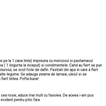
 de pa la 1 cana linte) impreuna cu morcovul si pastarnacul
area ( 1 lingurita la inceput) si condimentele. Cand au fiert se pun
uroiul, se scot foile de dafin. Pastrati din apa in care a fiert
elalte legume. Se adauga zeama de lamaie, uleiul si se
fiert lintea. Pofta buna!
a cea rosie, aduce mai mult cu fasolea. De aceea i-am pus
evident pentru pitic fara