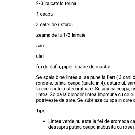
2-3 ,bucatele telina
1 ceapa
3 catei de usturoi
zeama de la 1/2 lamaie
sare
ulei
foi de dafin, piper, boabe de mustar
Se spala bine lintea si se pune la fiert ( 3 cani
rondele, telina, ceapa (taiata in 4), usturoiul, s
la scurs intr-o stecuratoare. Se arunca ceapa, ust
lintea. Se da la blender lintea impreuna cu cel
potriveste de sare. Se subtiaza cu apa in care a 
Tips:
Lintea verde nu este la fel de aromada c
deasupra putina ceapa inabusita cu rosei, 