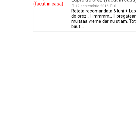
12 septembrie 2016
0
Reteta recomandata 6 luni + Lap
de orez… Hmmmm… Il pregatea
multaaa vreme dar nu stiam. Tot
baut …