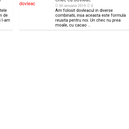
30 ianuarie 2019
0
tele
Am folosit dovleacul in diverse
m de
combinatii, insa aceasta este formula
i l-am
reusita pentru noi. Un chec nu prea
moale, cu cacao …