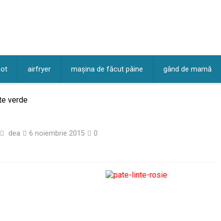
pot
airfryer
mașina de făcut pâine
gând de mamă
te verde
dea
6 noiembrie 2015
0