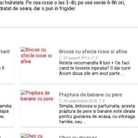
i si hidratata. Pe cea rosie o las 3-4h, pe cea verde 6-8h ori,
atat de seara, dar o pun in frigider.
stant
Briose cu sfecla rosie si afine
23 august 2016
0
e
Reteta recomandta 8 luni + Ce faci
 fi
cand te loveste inpiratia? II dai curs!
Acum doua zile am avut parte …
Prajitura de banane cu pere
20 septembrie 2018
0
amilia
Simpla, deliciosa si parfumata, acesta
etapa
prajitura de pere si banane este ideala
ne,
pentru gustarea de acasa, cu intreaga
familie, sau …
)
Chec cu dovleac