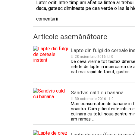
Later edit: Intre timp am aflat ca lintea ar trebu
daca, gatesc dimineata pe cea verde o las la hidr
comentarii
Articole asemănătoare
Lapte din fulgi de cereale in
28 noiembrie 2016
0
De ceva vreme tot testez difers
retete de lapte in incercarea de a
cat mai rapid de facut, gustos …
Sandvis cald cu banana
30 octombrie 2016
0
Mari consumatori de banane in f
noastra. Cum piticul este intr-o 
culinara cu totul noua pentru mi
am ramas …
Lapte de orez (facut in casa