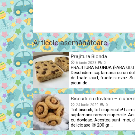
Articole asemănătoare
Prajitura Blonda
6 iunie 2023
0
PRAJITURA BLONDA (FARA GLU
Deschidem saptamana cu un dul
de toate: iaurt, fructe si ovaz. Si
picuri de …
Biscuiti cu dovleac – ciuper
24 iunie 2020
0
Tot biscuiti, tot ciupercute! Laimo
saptamanii raman ciupercile. Ac
cu dovleac. Acestea sunt moi, d
delicioase 🙂 200 gr …