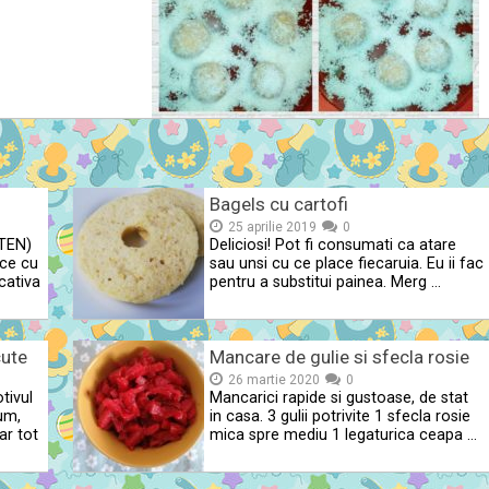
Bagels cu cartofi
25 aprilie 2019
0
TEN)
Deliciosi! Pot fi consumati ca atare
ce cu
sau unsi cu ce place fiecaruia. Eu ii fac
 cativa
pentru a substitui painea. Merg …
cute
Mancare de gulie si sfecla rosie
26 martie 2020
0
tivul
Mancarici rapide si gustoase, de stat
um,
in casa. 3 gulii potrivite 1 sfecla rosie
ar tot
mica spre mediu 1 legaturica ceapa …