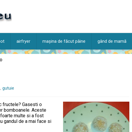
pot
airfryer
mașina de făcut pâine
gând de mamă
lo
s
,
gutuie
c fructele? Gasesti o
uper bomboanele. Aceste
 foarte multe si a fost
cu gandul de a mai face si