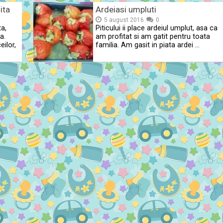
ita
Ardeiasi umpluti
5 august 2016
0
ta,
Piticului ii place ardeiul umplut, asa ca
a.
am profitat si am gatit pentru toata
eilor,
familia. Am gasit in piata ardei …