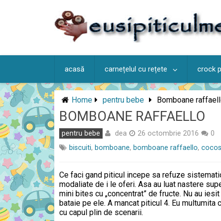
Skip
to
content
acasă
carnețelul cu rețete
crock 
Home
pentru bebe
Bomboane raffael
BOMBOANE RAFFAELLO
dea
pentru bebe
26 octombrie 2016
0
biscuiti
,
bomboane
,
bomboane raffaello
,
coco
Ce faci gand piticul incepe sa refuze sistemati
modaliate de i le oferi. Asa au luat nastere s
mini bites cu „concentrat” de fructe. Nu au iesit
bataie pe ele. A mancat piticul 4. Eu multumita 
cu capul plin de scenarii.