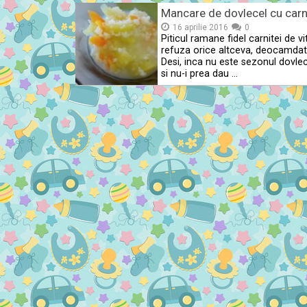
Mancare de dovlecel cu carn
16 aprilie 2016
0
Piticul ramane fidel carnitei de vi
refuza orice altceva, deocamdat
Desi, inca nu este sezonul dovlec
si nu-i prea dau …