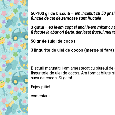
50-100 gr de biscuiti
–
am inceput cu 50 gr si
functie de cat de zemoase sunt fructele
3 gutui
–
eu le-am copt si apoi le-am mixat cu p
fi facute la abur ori fierte, dar lasat fructul mai t
50 gr de fulgi de cocos
3 lingurite de ulei de cocos (merge si fara)
Biscutii maruntiti i-am amestecat cu piureul de 
linguritele de ulei de cocos. Am format bilute s
nuca de cocos. Si gata!
Enjoy pitic!
comentarii