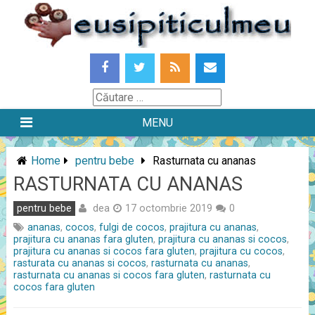
Skip
to
content
Căutare
MENU
Home
pentru bebe
Rasturnata cu ananas
RASTURNATA CU ANANAS
dea
pentru bebe
17 octombrie 2019
0
ananas
,
cocos
,
fulgi de cocos
,
prajitura cu ananas
,
prajitura cu ananas fara gluten
,
prajitura cu ananas si cocos
,
prajitura cu ananas si cocos fara gluten
,
prajitura cu cocos
,
rasturata cu ananas si cocos
,
rasturnata cu ananas
,
rasturnata cu ananas si cocos fara gluten
,
rasturnata cu
cocos fara gluten