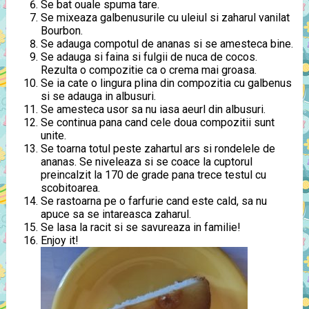
Se bat ouale spuma tare.
Se mixeaza galbenusurile cu uleiul si zaharul vanilat
Bourbon.
Se adauga compotul de ananas si se amesteca bine.
Se adauga si faina si fulgii de nuca de cocos.
Rezulta o compozitie ca o crema mai groasa.
Se ia cate o lingura plina din compozitia cu galbenus
si se adauga in albusuri.
Se amesteca usor sa nu iasa aeurl din albusuri.
Se continua pana cand cele doua compozitii sunt
unite.
Se toarna totul peste zahartul ars si rondelele de
ananas. Se niveleaza si se coace la cuptorul
preincalzit la 170 de grade pana trece testul cu
scobitoarea.
Se rastoarna pe o farfurie cand este cald, sa nu
apuce sa se intareasca zaharul.
Se lasa la racit si se savureaza in familie!
Enjoy it!