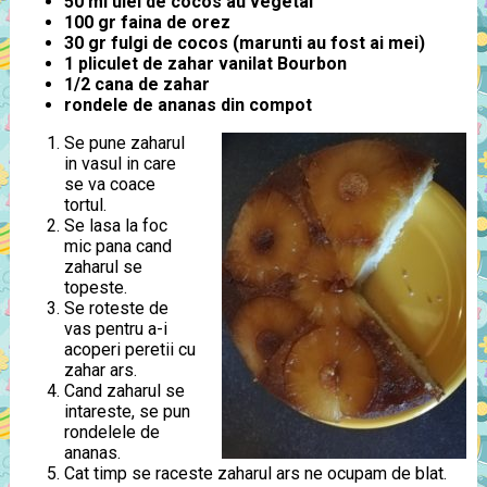
50 ml ulei de cocos au vegetal
100 gr faina de orez
30 gr fulgi de cocos (marunti au fost ai mei)
1 pliculet de zahar vanilat Bourbon
1/2 cana de zahar
rondele de ananas din compot
Se pune zaharul
in vasul in care
se va coace
tortul.
Se lasa la foc
mic pana cand
zaharul se
topeste.
Se roteste de
vas pentru a-i
acoperi peretii cu
zahar ars.
Cand zaharul se
intareste, se pun
rondelele de
ananas.
Cat timp se raceste zaharul ars ne ocupam de blat.