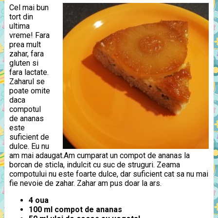
Cel mai bun
tort din
ultima
vreme! Fara
prea mult
zahar, fara
gluten si
fara lactate.
Zaharul se
poate omite
daca
compotul
de ananas
este
suficient de
dulce. Eu nu
am mai adaugat.Am cumparat un compot de ananas la
borcan de sticla, indulcit cu suc de struguri. Zeama
compotului nu este foarte dulce, dar suficient cat sa nu mai
fie nevoie de zahar. Zahar am pus doar la ars.
4 oua
100 ml compot de ananas