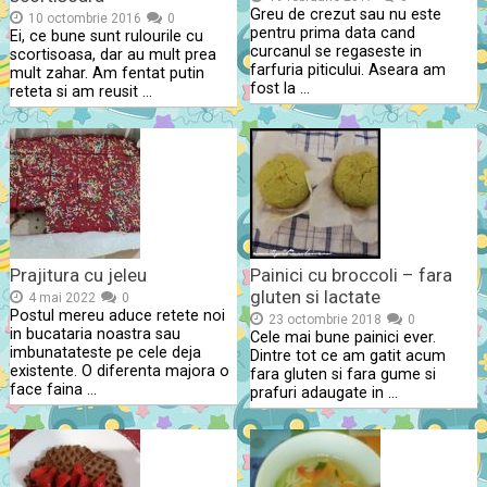
Greu de crezut sau nu este
10 octombrie 2016
0
pentru prima data cand
Ei, ce bune sunt rulourile cu
curcanul se regaseste in
scortisoasa, dar au mult prea
farfuria piticului. Aseara am
mult zahar. Am fentat putin
fost la …
reteta si am reusit …
Prajitura cu jeleu
Painici cu broccoli – fara
gluten si lactate
4 mai 2022
0
Postul mereu aduce retete noi
23 octombrie 2018
0
in bucataria noastra sau
Cele mai bune painici ever.
imbunatateste pe cele deja
Dintre tot ce am gatit acum
existente. O diferenta majora o
fara gluten si fara gume si
face faina …
prafuri adaugate in …