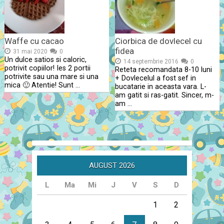
Waffe cu cacao
Ciorbica de dovlecel cu
fidea
31 mai 2020
0
Un dulce satios si caloric,
14 septembrie 2016
0
potrivit copiilor! Ies 2 portii
Reteta recomandata 8-10 luni
potrivite sau una mare si una
+ Dovlecelul a fost sef in
mica 🙂 Atentie! Sunt …
bucatarie in aceasta vara. L-
am gatit si ras-gatit. Sincer, m-
am …
AUGUST 2026
L
Ma
Mi
J
V
S
D
1
2