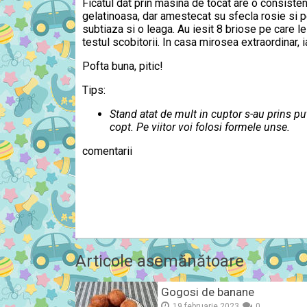
Ficatul dat prin masina de tocat are o consiste
gelatinoasa, dar amestecat su sfecla rosie si p
subtiaza si o leaga. Au iesit 8 briose pe care 
testul scobitorii. In casa mirosea extraordinar, 
Pofta buna, pitic!
Tips:
Stand atat de mult in cuptor s-au prins pu
copt. Pe viitor voi folosi formele unse.
comentarii
Articole asemănătoare
Gogosi de banane
19 februarie 2023
0