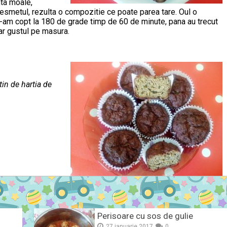
nta moale,
esmetul, rezulta o compozitie ce poate parea tare. Oul o
le-am copt la 180 de grade timp de 60 de minute, pana au trecut
iar gustul pe masura.
tin de hartia de
Perisoare cu sos de gulie
27 ianuarie 2017
0