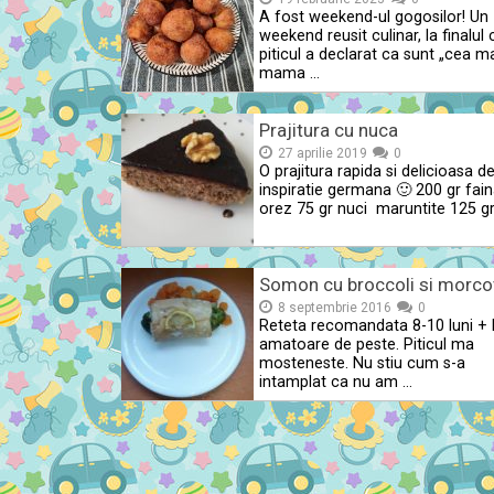
A fost weekend-ul gogosilor! Un
weekend reusit culinar, la finalul 
piticul a declarat ca sunt „cea ma
mama …
Prajitura cu nuca
27 aprilie 2019
0
O prajitura rapida si delicioasa d
inspiratie germana 🙂 200 gr fai
orez 75 gr nuci maruntite 125 g
Somon cu broccoli si morco
8 septembrie 2016
0
Reteta recomandata 8-10 luni +
amatoare de peste. Piticul ma
mosteneste. Nu stiu cum s-a
intamplat ca nu am …