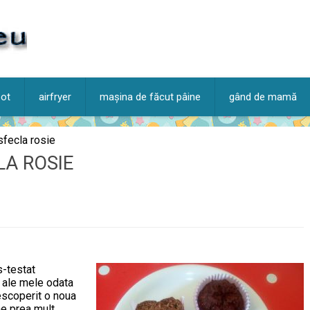
pot
airfryer
mașina de făcut pâine
gând de mamă
sfecla rosie
LA ROSIE
s-testat
e ale mele odata
escoperit o noua
ne prea mult