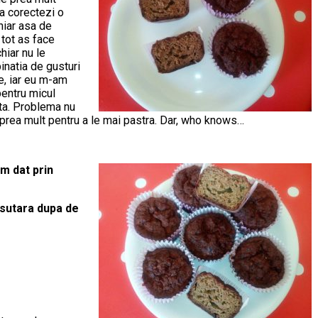
sa corectezi o
hiar asa de
 tot as face
hiar nu le
inatia de gusturi
e, iar eu m-am
pentru micul
ata. Problema nu
cut prea mult pentru a le mai pastra. Dar, who knows…
am dat prin
sutara dupa de