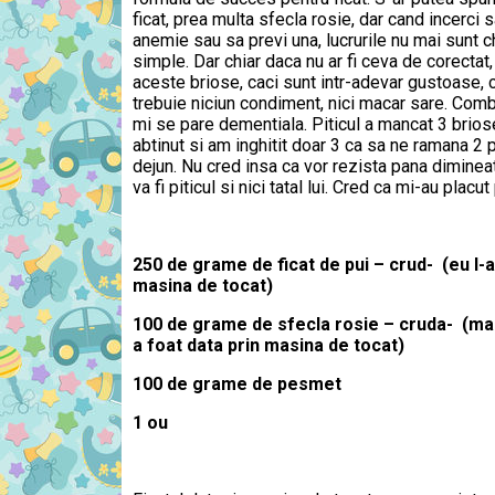
ficat, prea multa sfecla rosie, dar cand incerci 
anemie sau sa previ una, lucrurile nu mai sunt c
simple. Dar chiar daca nu ar fi ceva de corectat,
aceste briose, caci sunt intr-adevar gustoase, c
trebuie niciun condiment, nici macar sare. Comb
mi se pare dementiala. Piticul a mancat 3 brios
abtinut si am inghitit doar 3 ca sa ne ramana 2 
dejun. Nu cred insa ca vor rezista pana dimine
va fi piticul si nici tatal lui. Cred ca mi-au pla
250 de grame de ficat de pui – crud- (eu l-
masina de tocat)
100 de grame de sfecla rosie – cruda- (ma
a foat data prin masina de tocat)
100 de grame de pesmet
1 ou