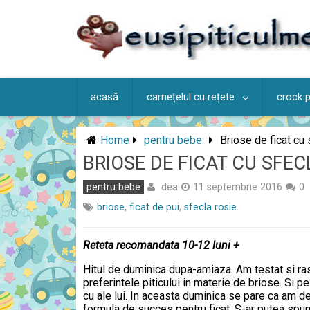
Skip
to
content
acasă
carnețelul cu rețete
crock 
Home
pentru bebe
Briose de ficat cu 
BRIOSE DE FICAT CU SFEC
dea
pentru bebe
11 septembrie 2016
0
briose
,
ficat de pui
,
sfecla rosie
Reteta recomandata 10-12 luni +
Hitul de duminica dupa-amiaza. Am testat si ra
preferintele piticului in materie de briose. Si p
cu ale lui. In aceasta duminica se pare ca am d
formula de succes pentru ficat. S-ar putea spu