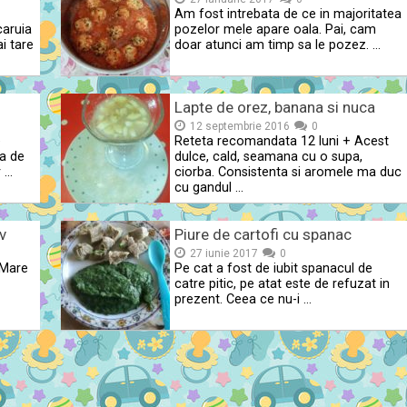
Am fost intrebata de ce in majoritatea
caruia
pozelor mele apare oala. Pai, cam
i tare
doar atunci am timp sa le pozez. …
Lapte de orez, banana si nuca
12 septembrie 2016
0
e
Reteta recomandata 12 luni + Acest
na de
dulce, cald, seamana cu o supa,
r …
ciorba. Consistenta si aromele ma duc
cu gandul …
v
Piure de cartofi cu spanac
27 iunie 2017
0
 Mare
Pe cat a fost de iubit spanacul de
catre pitic, pe atat este de refuzat in
prezent. Ceea ce nu-i …