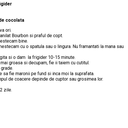
igider
de cocolata
a ori.
anilat Bourbon si praful de copt.
mestecam bine.
mestecam cu o spatula sau o lingura. Nu framantati la mana sau
ita si o dam la frigider 10-15 minute.
mai groasa si decupam, fie ii taiem cu cutitul.
 grade.
e sa fie maronii pe fund si inca moi la suprafata.
impul de coacere depinde de cuptor sau grosimea lor.
2 zile.