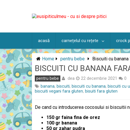
Skip
to
content
acasă
carnețelul cu rețete
crock 
Home
pentru bebe
Biscuiti cu banana
BISCUITI CU BANANA FAR
dea
pentru bebe
22 decembrie 2021
0
banana
,
biscuiti
,
biscuiti cu banana
,
biscuiti cu 
biscuiti vegani fara gluten
,
bisuiti fara gluten
De cand cu introducerea cocosului si biscuitii n
150 gr faina fina de orez
100 gr banana
50 gr zahar pudra