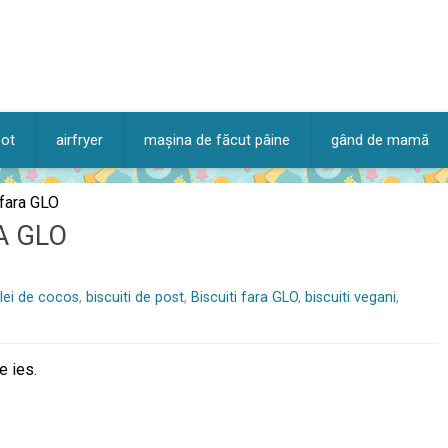
pot
airfryer
mașina de făcut pâine
gând de mamă
 fara GLO
A GLO
ulei de cocos
,
biscuiti de post
,
Biscuiti fara GLO
,
biscuiti vegani
,
e ies.