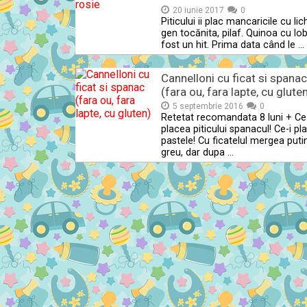
20 iunie 2017
0
Piticului ii plac mancaricile cu lich
gen tocănita, pilaf. Quinoa cu lo
fost un hit. Prima data când le …
Cannelloni cu ficat si spanac
(fara ou, fara lapte, cu glute
5 septembrie 2016
0
Retetat recomandata 8 luni + Ce
placea piticului spanacul! Ce-i p
pastele! Cu ficatelul mergea puti
greu, dar dupa …