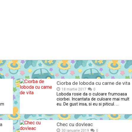
Ciorba de loboda cu carne de vita
18 martie 2017
0
Loboda rosie da o culoare frumoasa
ciorbei. Incantata de culoare mai mult
 Am
eu. De gust insa, si eu si piticul. …
a
Chec cu dovleac
30 ianuarie 2019
0