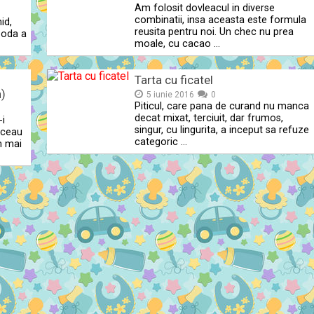
Am folosit dovleacul in diverse
combinatii, insa aceasta este formula
id,
reusita pentru noi. Un chec nu prea
boda a
moale, cu cacao …
Tarta cu ficatel
n)
5 iunie 2016
0
Piticul, care pana de curand nu manca
decat mixat, terciuit, dar frumos,
-i
singur, cu lingurita, a inceput sa refuze
laceau
categoric …
n mai