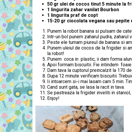
50 gr ulei de cocos tinut 5 minute la fr
1 lingurita zahar vanilat Bourbon
1 lingurita praf de copt
15-20 gr ciocolata vegana sau pepite 
Punem la robot banana si pulsam de catev
Intr-un bol punem zaharul pudra, zaharul v
Peste ele turnam piureul de banana si a
Punem uleiul de cocos de la frigider si a
la robot!
Punem coca in plastic, ii dam forma alung
Apoi formam biscuitii. Fie intindem foaie 
Dam tava la cuptorul preincalzit la 170 de
Dupa 12 minute verificam biscuitii. Trebui
Ii intoarcem si-i mai lasam cam 5 min. T
Cand sunt gata, se lasa la racit in tava.
Se pastreaza la frigider inveliti in staniol, 
Enjoy!