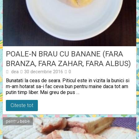
POALE-N BRAU CU BANANE (FARA
BRANZA, FARA ZAHAR, FARA ALBUS)
dea
30 decembrie 2016
0
Bunatati la ceas de seara. Piticul este in vizita la bunici si
m-am hotarat sa-i fac ceva bun pentru maine daca tot am
putin timp liber. Mai greu de pus …
Citeste tot
pentru bebe