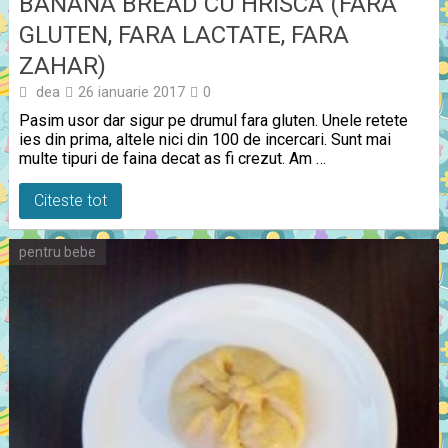
BANANA BREAD CU HRISCA (FARA
GLUTEN, FARA LACTATE, FARA
ZAHAR)
dea
26 ianuarie 2017
0
Pasim usor dar sigur pe drumul fara gluten. Unele retete
ies din prima, altele nici din 100 de incercari. Sunt mai
multe tipuri de faina decat as fi crezut. Am …
Citeste tot
pentru bebe