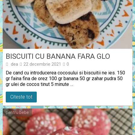
BISCUITI CU BANANA FARA GLO
dea
22 decembrie 2021
0
De cand cu introducerea cocosului si biscuitii ne ies. 150
gr faina fina de orez 100 gr banana 50 gr zahar pudra 50
gr ulei de cocos tinut 5 minute …
Citeste tot
pentru bebe