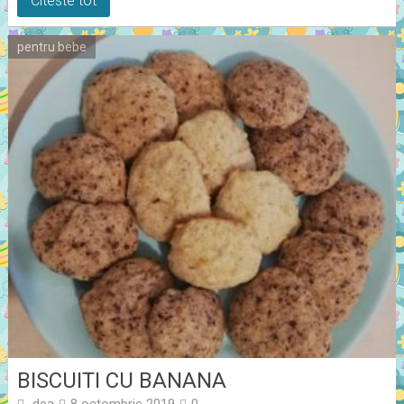
Citeste tot
pentru bebe
BISCUITI CU BANANA
dea