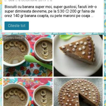
8 octombrie 2019
0
Biscuiti cu banana super moi, super gustosi, facuti intr-o
super dimineata devreme, pe la 5:30 🙂 200 gr faina de
orez 140 gr banana coapta, cu pete maronii pe coaja …
Citeste tot
pentru bebe