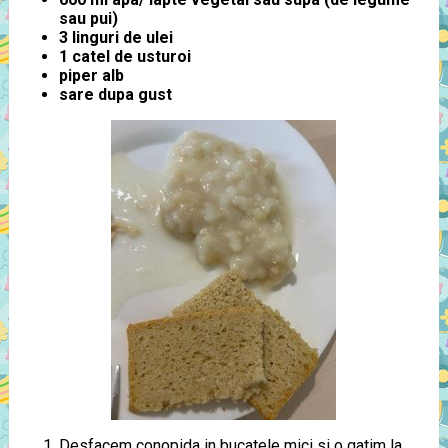
sau pui)
3 linguri de ulei
1 catel de usturoi
piper alb
sare dupa gust
Desfacem conopida in bucatele mici si o gatim la