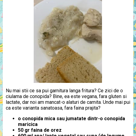
Nu mai stii ce sa pui garnitura langa fritura? Ce zici de o
ciulama de conopida? Bine, ea este vegana, fara gluten si
lactate, dar noi am mancat-o alaturi de carnita. Unde mai pui
ca este varianta sanatoasa, fara faina prajita?
o conopida mica sau jumatate dintr-o conopida
maricica
50 gr faina de orez
600 ml apa/ lapte vegetal sau supa (de legume