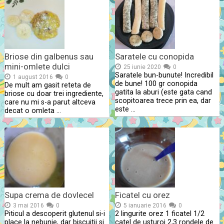
Briose din galbenus sau
Saratele cu conopida
mini-omlete dulci
25 iunie 2020
0
Saratele bun-bunute! Incredibil
1 august 2016
0
de bune! 100 gr conopida
De mult am gasit reteta de
gatita la aburi (este gata cand
briose cu doar trei ingrediente,
scopitoarea trece prin ea, dar
care nu mi s-a parut altceva
este …
decat o omleta …
Supa crema de dovlecel
Ficatel cu orez
3 mai 2016
0
5 ianuarie 2016
0
Piticul a descoperit glutenul si-i
2 lingurite orez 1 ficatel 1/2
place la nebunie, dar biscuitii si
catel de usturoi 2,3 rondele de