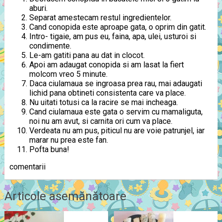
aburi.
Separat amestecam restul ingredientelor.
Cand conopida este aproape gata, o oprim din gatit.
Intro- tigaie, am pus eu, faina, apa, ulei, usturoi si
condimente.
Le-am gatiti pana au dat in clocot.
Apoi am adaugat conopida si am lasat la fiert
molcom vreo 5 minute.
Daca ciulamaua se ingroasa prea rau, mai adaugati
lichid pana obtineti consistenta care va place.
Nu uitati totusi ca la racire se mai incheaga.
Cand ciulamaua este gata o servim cu mamaliguta,
noi nu am avut, si carnita ori cum va place.
Verdeata nu am pus, piticul nu are voie patrunjel, iar
marar nu prea este fan.
Pofta buna!
comentarii
Articole asemănătoare