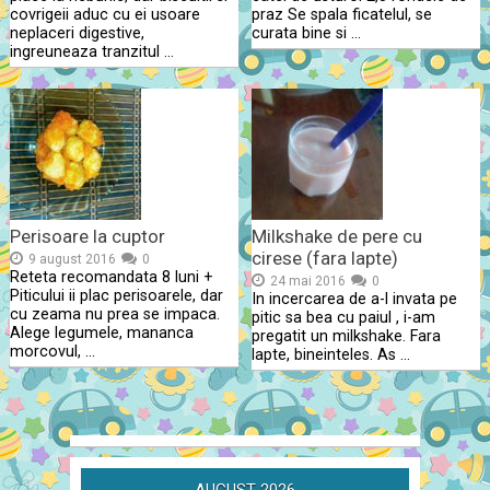
covrigeii aduc cu ei usoare
praz Se spala ficatelul, se
neplaceri digestive,
curata bine si …
ingreuneaza tranzitul …
Perisoare la cuptor
Milkshake de pere cu
cirese (fara lapte)
9 august 2016
0
Reteta recomandata 8 luni +
24 mai 2016
0
Piticului ii plac perisoarele, dar
In incercarea de a-l invata pe
cu zeama nu prea se impaca.
pitic sa bea cu paiul , i-am
Alege legumele, mananca
pregatit un milkshake. Fara
morcovul, …
lapte, bineinteles. As …