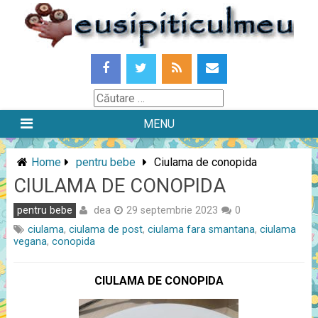
Skip
to
content
Căutare
MENU
Home
pentru bebe
Ciulama de conopida
CIULAMA DE CONOPIDA
dea
pentru bebe
29 septembrie 2023
0
ciulama
,
ciulama de post
,
ciulama fara smantana
,
ciulama
vegana
,
conopida
CIULAMA DE CONOPIDA