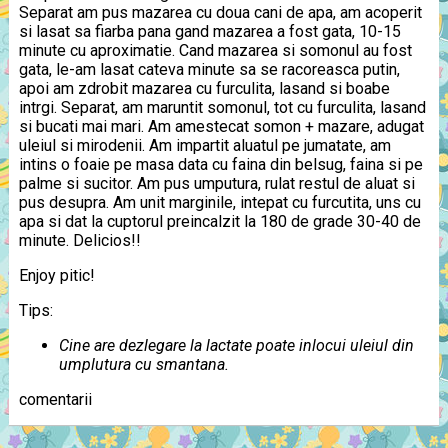
Separat am pus mazarea cu doua cani de apa, am acoperit
si lasat sa fiarba pana gand mazarea a fost gata, 10-15
minute cu aproximatie. Cand mazarea si somonul au fost
gata, le-am lasat cateva minute sa se racoreasca putin,
apoi am zdrobit mazarea cu furculita, lasand si boabe
intrgi. Separat, am maruntit somonul, tot cu furculita, lasand
si bucati mai mari. Am amestecat somon + mazare, adugat
uleiul si mirodenii. Am impartit aluatul pe jumatate, am
intins o foaie pe masa data cu faina din belsug, faina si pe
palme si sucitor. Am pus umputura, rulat restul de aluat si
pus desupra. Am unit marginile, intepat cu furcutita, uns cu
apa si dat la cuptorul preincalzit la 180 de grade 30-40 de
minute. Delicios!!
Enjoy pitic!
Tips:
Cine are dezlegare la lactate poate inlocui uleiul din
umplutura cu smantana.
comentarii