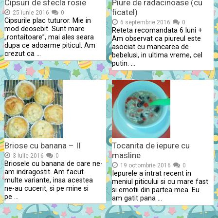
Cipsuri de sfecla rosie
Piure de radacinoase (cu
ficatel)
25 iunie 2016
0
Cipsurile plac tuturor. Mie in
6 septembrie 2016
0
mod deosebit. Sunt mare
Reteta recomandata 6 luni +
„rontaitoare”, mai ales seara
Am observat ca piureul este
dupa ce adoarme piticul. Am
asociat cu mancarea de
crezut ca …
bebelusi, in ultima vreme, cel
putin. …
Briose cu banana – II
Tocanita de iepure cu
masline
3 iulie 2016
0
Briosele cu banana de care ne-
19 octombrie 2016
0
am indragostit. Am facut
Iepurele a intrat recent in
multe variante, insa acestea
meniul piticului si cu mare fast
ne-au cucerit, si pe mine si
si emotii din partea mea. Eu
pe …
am gatit pana …