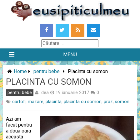
Skip
to
content
Căutare
MENU
Home
pentru bebe
Placinta cu somon
PLACINTA CU SOMON
dea
pentru bebe
19 ianuarie 2017
0
cartofi
,
mazare
,
placinta
,
placinta cu somon
,
praz
,
somon
Azi am
facut pentru
a doua oara
aceasta