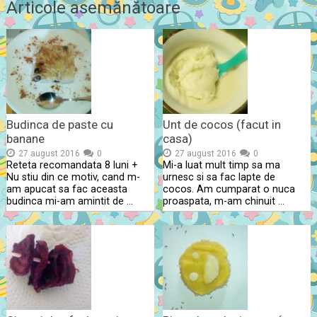
Articole asemănătoare
Budinca de paste cu
Unt de cocos (facut in
banane
casa)
27 august 2016
0
27 august 2016
0
Reteta recomandata 8 luni +
Mi-a luat mult timp sa ma
Nu stiu din ce motiv, cand m-
urnesc si sa fac lapte de
am apucat sa fac aceasta
cocos. Am cumparat o nuca
budinca mi-am amintit de …
proaspata, m-am chinuit …