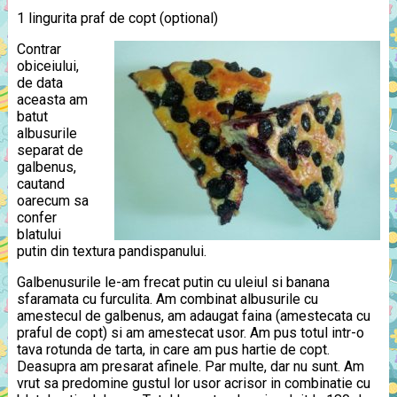
1 lingurita praf de copt (optional)
Contrar
obiceiului,
de data
aceasta am
batut
albusurile
separat de
galbenus,
cautand
oarecum sa
confer
blatului
putin din textura pandispanului.
Galbenusurile le-am frecat putin cu uleiul si banana
sfaramata cu furculita. Am combinat albusurile cu
amestecul de galbenus, am adaugat faina (amestecata cu
praful de copt) si am amestecat usor. Am pus totul intr-o
tava rotunda de tarta, in care am pus hartie de copt.
Deasupra am presarat afinele. Par multe, dar nu sunt. Am
vrut sa predomine gustul lor usor acrisor in combinatie cu