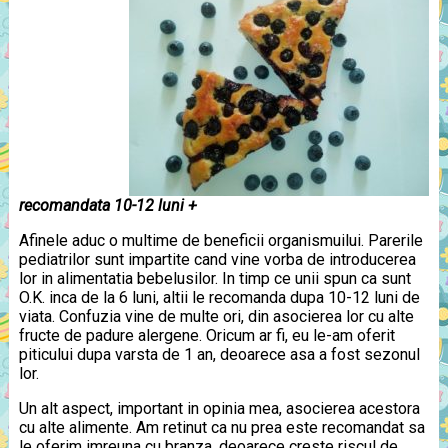
recomandata 10-12 luni +
Afinele aduc o multime de beneficii organismuilui. Parerile
pediatrilor sunt impartite cand vine vorba de introducerea
lor in alimentatia bebelusilor. In timp ce unii spun ca sunt
O.K. inca de la 6 luni, altii le recomanda dupa 10-12 luni de
viata. Confuzia vine de multe ori, din asocierea lor cu alte
fructe de padure alergene. Oricum ar fi, eu le-am oferit
piticului dupa varsta de 1 an, deoarece asa a fost sezonul
lor.
Un alt aspect, important in opinia mea, asocierea acestora
cu alte alimente. Am retinut ca nu prea este recomandat sa
le oferim imreuna cu branza, deoarece creste riscul de