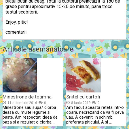
blatul putin dulceag. Totul la cuptorul preincalzit la 180 de
grade pentru aproximativ 15-20 de minute, pana trece
testul scobitorii.
Enjoy, pitic!
comentarii
Articole asemănătoare
Minestrone de toamna
Snitel cu cartofi
11 noiembrie 2016
0
8 iunie 2019
0
Minestrone sau supa/ ciorba
Am facut aceasta reteta intr-o
deasa cu multe legume si
doara, necrezand ca va fi ceva
paste. Am respectat ideea de
uau. A devenit, in schimb,
paza si a rezultat o ciorba …
preferata piticului. A si …