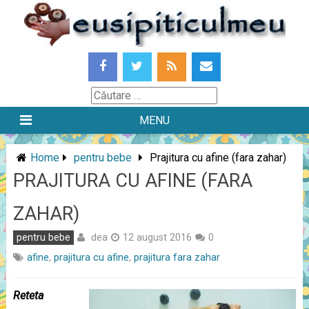
Skip
to
content
Căutare
MENU
Home
pentru bebe
Prajitura cu afine (fara zahar)
PRAJITURA CU AFINE (FARA
ZAHAR)
dea
pentru bebe
12 august 2016
0
afine
,
prajitura cu afine
,
prajitura fara zahar
Reteta