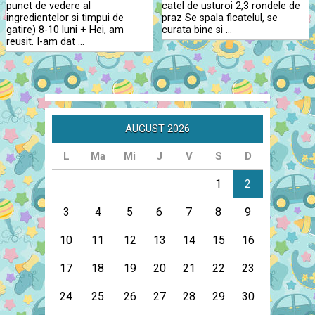
punct de vedere al
catel de usturoi 2,3 rondele de
ingredientelor si timpui de
praz Se spala ficatelul, se
gatire) 8-10 luni + Hei, am
curata bine si …
reusit. I-am dat …
AUGUST 2026
L
Ma
Mi
J
V
S
D
1
2
3
4
5
6
7
8
9
10
11
12
13
14
15
16
17
18
19
20
21
22
23
24
25
26
27
28
29
30