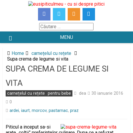
Skip
to
content
Căutare
MENU
Home
carnețelul cu rețete
Supa crema de legume si vita
SUPA CREMA DE LEGUME SI
VITA
dea
carnețelul cu rețete
pentru bebe
30 ianuarie 2016
0
ardei
,
iaurt
,
morcov
,
pastarnac
,
praz
Piticul a inceput sa-si
arate „coltii” preferintelor culinare. Dupa ce a refuzat