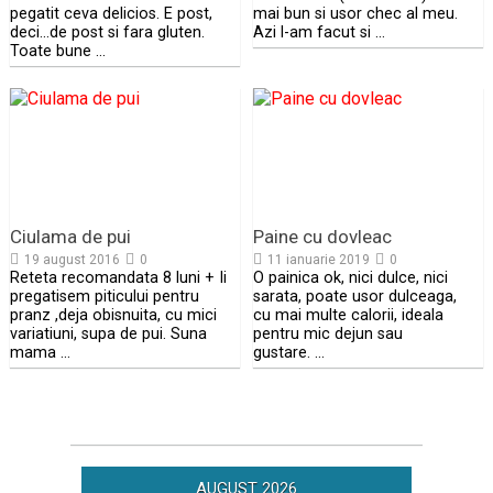
pegatit ceva delicios. E post,
mai bun si usor chec al meu.
deci…de post si fara gluten.
Azi l-am facut si …
Toate bune …
Ciulama de pui
Paine cu dovleac
19 august 2016
0
11 ianuarie 2019
0
Reteta recomandata 8 luni + Ii
O painica ok, nici dulce, nici
pregatisem piticului pentru
sarata, poate usor dulceaga,
pranz ,deja obisnuita, cu mici
cu mai multe calorii, ideala
variatiuni, supa de pui. Suna
pentru mic dejun sau
mama …
gustare. …
AUGUST 2026