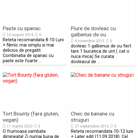
Paste cu spanac
Piure de dovleac cu
galbenus de ou
10 august 2016
0
Reteta recomandata 8-10 Luni
4 noiembrie 2015
0
+ Nimic mai simplu si mai
dovleac 1 galbenus de ou fiert
delicios de pregatit.
tare 1 bucatica de unt ( cat o
Combinatia de spanac cu
nuca mica) Se curata
paste este foarte …
dovleacul de …
Tort Bounty (fara gluten,
Chec de banane cu
vegan)
struguri
11 martie 2023
0
27 septembrie 2016
0
O frumoasa sambata
Reteta recomandata 10-12 luni
dimineata! Zi numai buna de
+ Later edit (11.09.2018): Cel