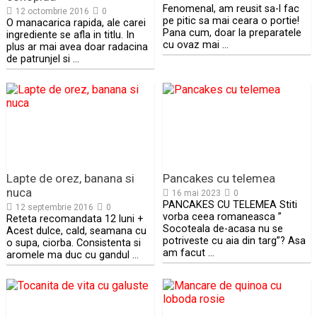
Fenomenal, am reusit sa-l fac
12 octombrie 2016
0
pe pitic sa mai ceara o portie!
O manacarica rapida, ale carei
Pana cum, doar la preparatele
ingrediente se afla in titlu. In
cu ovaz mai …
plus ar mai avea doar radacina
de patrunjel si …
Lapte de orez, banana si
Pancakes cu telemea
nuca
16 mai 2023
0
PANCAKES CU TELEMEA Stiti
12 septembrie 2016
0
vorba ceea romaneasca ”
Reteta recomandata 12 luni +
Socoteala de-acasa nu se
Acest dulce, cald, seamana cu
potriveste cu aia din targ”? Asa
o supa, ciorba. Consistenta si
am facut …
aromele ma duc cu gandul …