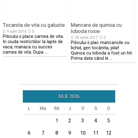
Tocanita de vita cu galuste
Mancare de quinoa cu
loboda rosie
9 iulie 2016
0
Piticului ii place carnea de vita.
20 iunie 2017
0
In ciuda restrictiilor la lapte de
Piticului ii plac mancaricile cu
vaca, manaca cu succes
lichid, gen tocănita, pilaf.
carnea de vita. Dupa …
Quinoa cu loboda a fost un hit.
Prima data când le …
IULIE 2026
L
Ma
Mi
J
V
S
D
1
2
3
4
5
6
7
8
9
10
11
12