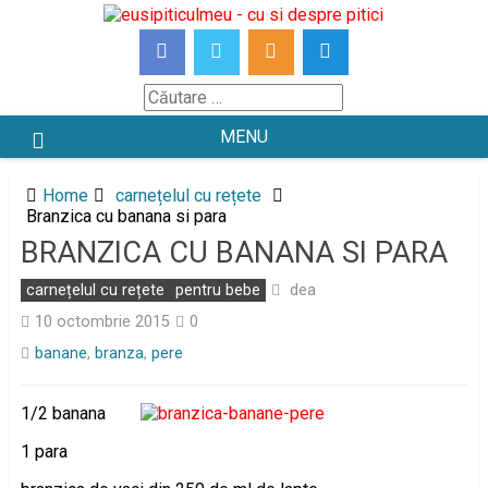
Skip
to
content
Căutare
MENU
Home
carnețelul cu rețete
Branzica cu banana si para
BRANZICA CU BANANA SI PARA
dea
carnețelul cu rețete
pentru bebe
10 octombrie 2015
0
banane
,
branza
,
pere
1/2 banana
1 para