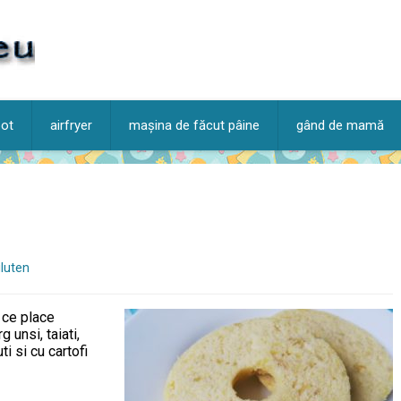
pot
airfryer
mașina de făcut pâine
gând de mamă
gluten
 ce place
g unsi, taiati,
ti si cu cartofi