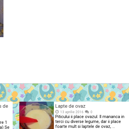
s de
Lapte de ovaz
13 aprilie 2016
0
Piticului ii place ovazul. Il mananca in
terci cu diverse legume, dar ii place
re 1
foarte mult si laptele de ovaz, …
a) Se