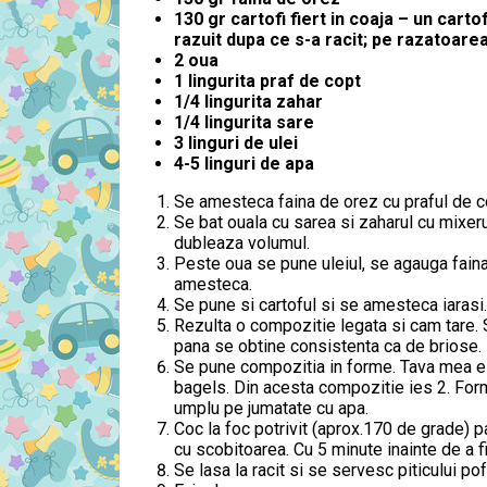
130 gr cartofi fiert in coaja – un carto
razuit dupa ce s-a racit; pe razatoar
2 oua
1 lingurita praf de copt
1/4 lingurita zahar
1/4 lingurita sare
3 linguri de ulei
4-5 linguri de apa
Se amesteca faina de orez cu praful de c
Se bat ouala cu sarea si zaharul cu mixeru
dubleaza volumul.
Peste oua se pune uleiul, se agauga faina
amesteca.
Se pune si cartoful si se amesteca iarasi.
Rezulta o compozitie legata si cam tare.
pana se obtine consistenta ca de briose.
Se pune compozitia in forme. Tava mea e
bagels. Din acesta compozitie ies 2. Fo
umplu pe jumatate cu apa.
Coc la foc potrivit (aprox.170 de grade) p
cu scobitoarea. Cu 5 minute inainte de a fi g
Se lasa la racit si se servesc piticului pof