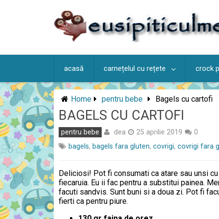
Skip
to
content
acasă
carnețelul cu rețete
crock 
Home
pentru bebe
Bagels cu cartofi
BAGELS CU CARTOFI
dea
pentru bebe
25 aprilie 2019
0
bagels
,
bagels fara gluten
,
covrigi
,
covrigi fara 
Deliciosi! Pot fi consumati ca atare sau unsi cu
fiecaruia. Eu ii fac pentru a substitui painea. Mer
facuti sandvis. Sunt buni si a doua zi. Pot fi facu
fierti ca pentru piure.
130 gr faina de orez