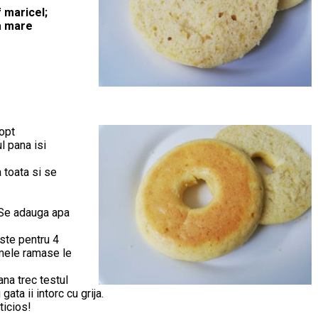
f maricel;
ea mare
opt
l pana isi
 toata si se
 Se adauga apa
ste pentru 4
rmele ramase le
ana trec testul
ata ii intorc cu grija.
ticios!