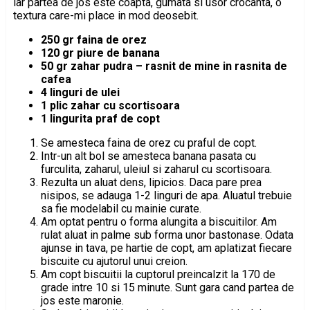
iar partea de jos este coapta, gumata si usor crocanta, o
textura care-mi place in mod deosebit.
250 gr faina de orez
120 gr piure de banana
50 gr zahar pudra – rasnit de mine in rasnita de
cafea
4 linguri de ulei
1 plic zahar cu scortisoara
1 lingurita praf de copt
Se amesteca faina de orez cu praful de copt.
Intr-un alt bol se amesteca banana pasata cu
furculita, zaharul, uleiul si zaharul cu scortisoara.
Rezulta un aluat dens, lipicios. Daca pare prea
nisipos, se adauga 1-2 linguri de apa. Aluatul trebuie
sa fie modelabil cu mainie curate.
Am optat pentru o forma alungita a biscuitilor. Am
rulat aluat in palme sub forma unor bastonase. Odata
ajunse in tava, pe hartie de copt, am aplatizat fiecare
biscuite cu ajutorul unui creion.
Am copt biscuitii la cuptorul preincalzit la 170 de
grade intre 10 si 15 minute. Sunt gara cand partea de
jos este maronie.