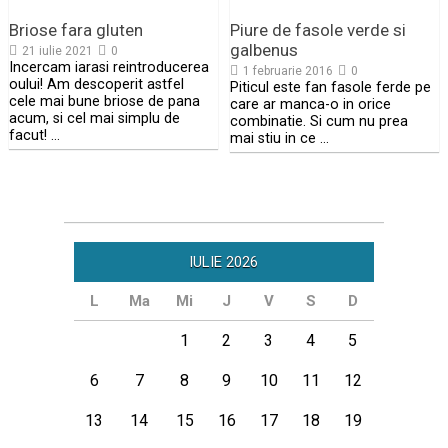
Briose fara gluten
Piure de fasole verde si
galbenus
21 iulie 2021
0
Incercam iarasi reintroducerea
1 februarie 2016
0
oului! Am descoperit astfel
Piticul este fan fasole ferde pe
cele mai bune briose de pana
care ar manca-o in orice
acum, si cel mai simplu de
combinatie. Si cum nu prea
facut! …
mai stiu in ce …
IULIE 2026
L
Ma
Mi
J
V
S
D
1
2
3
4
5
6
7
8
9
10
11
12
13
14
15
16
17
18
19