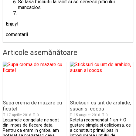
Se lasa biscuitii la racit si se servesc piticului
mancacios.
Enjoy!
comentarii
Articole asemănătoare
Supa crema de mazare cu
Sticksuri cu unt de arahide,
ficatel
susan si cocos
17 aprilie 2016
0
15 august 2016
0
Legumele congelate ne scot
Reteta recomandat 1 an + O
din impas de fiecare data.
gustare simpla si delicioasa, ce
Pentru ca eram in graba, am
a constituit primul pas in
hotarat sa pregatesc ceva
introducerea untului de