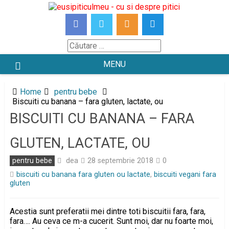
Skip
to
content
Căutare
MENU
Home
pentru bebe
Biscuiti cu banana – fara gluten, lactate, ou
BISCUITI CU BANANA – FARA
GLUTEN, LACTATE, OU
dea
pentru bebe
28 septembrie 2018
0
biscuiti cu banana fara gluten ou lactate
,
biscuiti vegani fara
gluten
Acestia sunt preferatii mei dintre toti biscuitii fara, fara,
fara…. Au ceva ce m-a cucerit. Sunt moi, dar nu foarte moi,