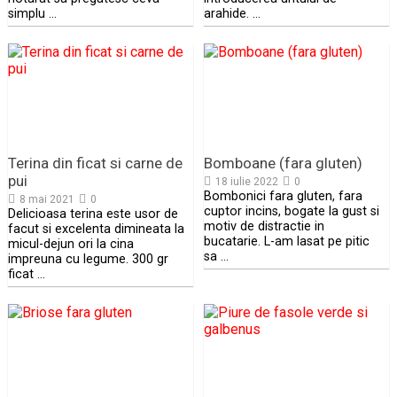
simplu …
arahide. …
Terina din ficat si carne de
Bomboane (fara gluten)
pui
18 iulie 2022
0
Bombonici fara gluten, fara
8 mai 2021
0
cuptor incins, bogate la gust si
Delicioasa terina este usor de
motiv de distractie in
facut si excelenta dimineata la
bucatarie. L-am lasat pe pitic
micul-dejun ori la cina
sa …
impreuna cu legume. 300 gr
ficat …