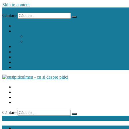
Skip to content
Menu
Căutare
acasă
carnețelul cu rețete
pentru pitic
pentru mama
crock pot
airfryer
mașina de făcut pâine
gând de mamă
contact
Căutare
Menu
acasă