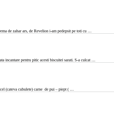
ema de zahar ars, de Revelion i-am pedepsit pe toti cu …
ta incantare pentru pitic acesti biscuitei sarati. S-a culcat …
ecel (cateva cubulete) carne de pui – piept ( …