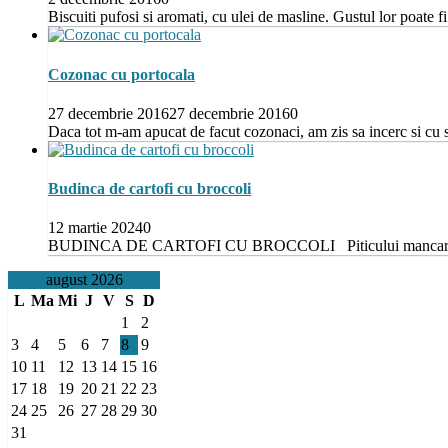
Biscuiti pufosi si aromati, cu ulei de masline. Gustul lor poate 
Cozonac cu portocala
27 decembrie 2016
27 decembrie 2016
0
Daca tot m-am apucat de facut cozonaci, am zis sa incerc si cu
Budinca de cartofi cu broccoli
12 martie 2024
0
BUDINCA DE CARTOFI CU BROCCOLI Piticului mancaricile nu i
august 2026
L
Ma
Mi
J
V
S
D
1
2
3
4
5
6
7
8
9
10
11
12
13
14
15
16
17
18
19
20
21
22
23
24
25
26
27
28
29
30
31