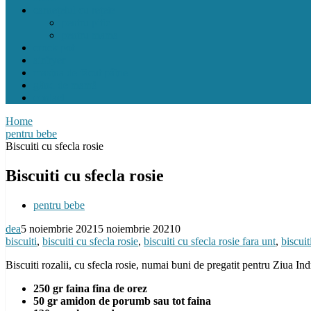
carnețelul cu rețete
pentru pitic
pentru mama
crock pot
airfryer
mașina de făcut pâine
gând de mamă
contact
Home
pentru bebe
Biscuiti cu sfecla rosie
Biscuiti cu sfecla rosie
pentru bebe
dea
5 noiembrie 2021
5 noiembrie 2021
0
biscuiti
,
biscuiti cu sfecla rosie
,
biscuiti cu sfecla rosie fara unt
,
biscuit
Biscuiti rozalii, cu sfecla rosie, numai buni de pregatit pentru Ziua Ind
250 gr faina fina de orez
50 gr amidon de porumb sau tot faina