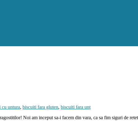
i cu untura
,
biscuiti fara gluten
,
biscuiti fara unt
ragostitilor! Noi am inceput sa-i facem din vara, ca sa fim siguri de rete