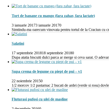
Tort de banane cu mango (fara zahar, fara lactate)
3 ianuarie 2017
3 ianuarie 2017
0
Simtindu-ma oarecum vinovata pentru tortul de la Craciun cu cr
Salatini
17 septembrie 2018
18 septembrie 2018
0
Dupa atatia biscuiti dulci parca ar merge si ceva sarat. O adevara
Supa crema de legume cu piept de pui – v1
22 noiembrie 2015
0
1/2 morcov 1/2 pastarnac 2 bucati de ardei (verde si rosu) dovl
Fluturasi pufosi cu ulei de masline
2 decembrie 2016
0