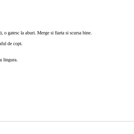
i, o gatesc la aburi. Merge si fiarta si scursa bine.
aful de copt.
u lingura.
.