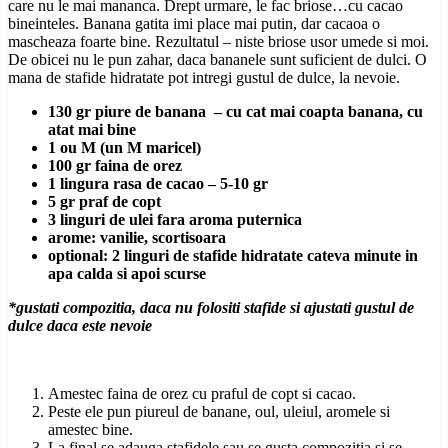
care nu le mai mananca. Drept urmare, le fac briose…cu cacao
bineinteles. Banana gatita imi place mai putin, dar cacaoa o
mascheaza foarte bine. Rezultatul – niste briose usor umede si moi.
De obicei nu le pun zahar, daca bananele sunt suficient de dulci. O
mana de stafide hidratate pot intregi gustul de dulce, la nevoie.
130 gr piure de banana – cu cat mai coapta banana, cu
atat mai bine
1 ou M (un M maricel)
100 gr faina de orez
1 lingura rasa de cacao – 5-10 gr
5 gr praf de copt
3 linguri de ulei fara aroma puternica
arome: vanilie, scortisoara
optional: 2 linguri de stafide hidratate cateva minute in
apa calda si apoi scurse
*gustati compozitia, daca nu folositi stafide si ajustati gustul de
dulce daca este nevoie
Amestec faina de orez cu praful de copt si cacao.
Peste ele pun piureul de banane, oul, uleiul, aromele si
amestec bine.
La final se adauga stafidele sau se gusta compozitia si se