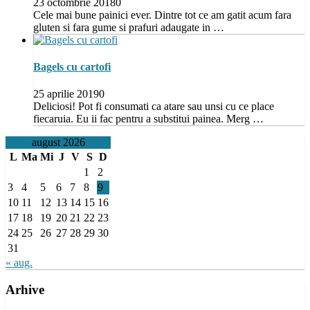
23 octombrie 2018
0
Cele mai bune painici ever. Dintre tot ce am gatit acum fara
gluten si fara gume si prafuri adaugate in …
Bagels cu cartofi
25 aprilie 2019
0
Deliciosi! Pot fi consumati ca atare sau unsi cu ce place
fiecaruia. Eu ii fac pentru a substitui painea. Merg …
august 2026
L
Ma
Mi
J
V
S
D
1
2
3
4
5
6
7
8
9
10
11
12
13
14
15
16
17
18
19
20
21
22
23
24
25
26
27
28
29
30
31
« aug.
Arhive