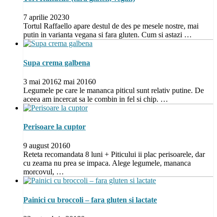
7 aprilie 2023
0
Tortul Raffaello apare destul de des pe mesele nostre, mai
putin in varianta vegana si fara gluten. Cum si astazi …
Supa crema galbena
3 mai 2016
2 mai 2016
0
Legumele pe care le mananca piticul sunt relativ putine. De
aceea am incercat sa le combin in fel si chip. …
Perisoare la cuptor
9 august 2016
0
Reteta recomandata 8 luni + Piticului ii plac perisoarele, dar
cu zeama nu prea se impaca. Alege legumele, mananca
morcovul, …
Painici cu broccoli – fara gluten si lactate