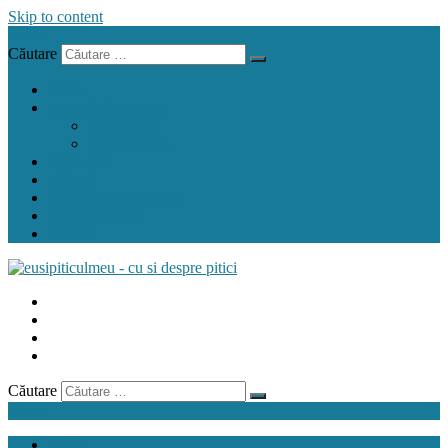
Skip to content
Menu
Căutare
acasă
carnețelul cu rețete
pentru pitic
pentru mama
crock pot
airfryer
mașina de făcut pâine
gând de mamă
contact
Căutare
Menu
acasă