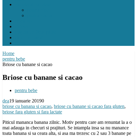
carnețelul cu rețete
pentru pitic
pentru mama
crock pot
airfryer
mașina de făcut pâine
gând de mamă
contact
Home
pentru bebe
Briose cu banane si cacao
Briose cu banane si cacao
pentru bebe
dea
19 ianuarie 2019
0
briose cu banana si cacao
,
briose cu banane si cacao fara gluten
,
briose fara gluten si fara lactate
Piticul mananca banana zilnic. Motiv pentru care am renuntat la a o
mai adauga in checuri si prajituri. Se intampla insa sa nu manance
toata banana si sa ceara alta, si asa ma trezesc cu 2 sau 3 banane pe