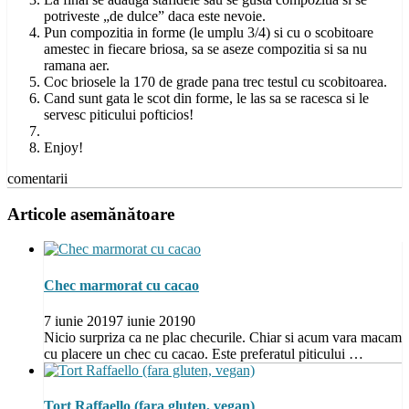
potriveste „de dulce” daca este nevoie.
Pun compozitia in forme (le umplu 3/4) si cu o scobitoare
amestec in fiecare briosa, sa se aseze compozitia si sa nu
ramana aer.
Coc briosele la 170 de grade pana trec testul cu scobitoarea.
Cand sunt gata le scot din forme, le las sa se racesca si le
servesc piticului pofticios!
Enjoy!
comentarii
Articole asemănătoare
Chec marmorat cu cacao
7 iunie 2019
7 iunie 2019
0
Nicio surpriza ca ne plac checurile. Chiar si acum vara macam
cu placere un chec cu cacao. Este preferatul piticului …
Tort Raffaello (fara gluten, vegan)