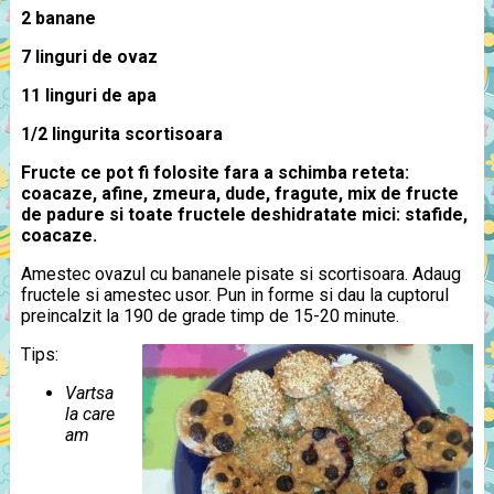
2 banane
7 linguri de ovaz
11 linguri de apa
1/2 lingurita scortisoara
Fructe ce pot fi folosite fara a schimba reteta:
coacaze, afine, zmeura, dude, fragute, mix de fructe
de padure si toate fructele deshidratate mici: stafide,
coacaze.
Amestec ovazul cu bananele pisate si scortisoara. Adaug
fructele si amestec usor. Pun in forme si dau la cuptorul
preincalzit la 190 de grade timp de 15-20 minute.
Tips:
Vartsa
la care
am