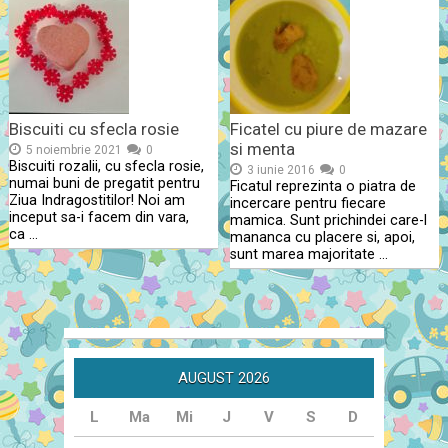
Biscuiti cu sfecla rosie
Ficatel cu piure de mazare
si menta
5 noiembrie 2021
0
Biscuiti rozalii, cu sfecla rosie,
3 iunie 2016
0
numai buni de pregatit pentru
Ficatul reprezinta o piatra de
Ziua Indragostitilor! Noi am
incercare pentru fiecare
inceput sa-i facem din vara,
mamica. Sunt prichindei care-l
ca …
mananca cu placere si, apoi,
sunt marea majoritate …
AUGUST 2026
L
Ma
Mi
J
V
S
D