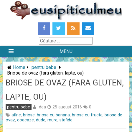
Skip
to
content
Căutare
MENU
Home
pentru bebe
Briose de ovaz (fara gluten, lapte, ou)
BRIOSE DE OVAZ (FARA GLUTEN,
LAPTE, OU)
dea
pentru bebe
25 august 2016
0
afine
,
briose
,
briose cu banana
,
briose cu fructe
,
briose de
ovaz
,
coacaze
,
dude
,
mure
,
stafide