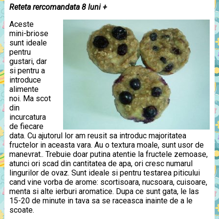
Reteta rercomandata 8 luni +
Aceste
mini-briose
sunt ideale
pentru
gustari, dar
si pentru a
introduce
alimente
noi. Ma scot
din
incurcatura
de fiecare
data. Cu ajutorul lor am reusit sa introduc majoritatea
fructelor in aceasta vara. Au o textura moale, sunt usor de
manevrat.. Trebuie doar putina atentie la fructele zemoase,
atunci ori scad din cantitatea de apa, ori cresc numarul
lingurilor de ovaz. Sunt ideale si pentru testarea piticului
cand vine vorba de arome: scortisoara, nucsoara, cuisoare,
menta si alte ierburi aromatice. Dupa ce sunt gata, le las
15-20 de minute in tava sa se raceasca inainte de a le
scoate.