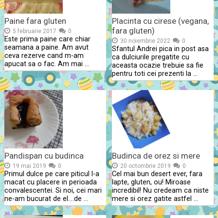
Paine fara gluten
Placinta cu cirese (vegana,
fara gluten)
5 februarie 2017
0
Este prima paine care chiar
30 noiembrie 2022
0
seamana a paine. Am avut
Sfantul Andrei pica in post asa
ceva rezerve cand m-am
ca dulciurile pregatite cu
apucat sa o fac. Am mai …
aceasta ocazie trebuie sa fie
pentru toti cei prezenti la …
Pandispan cu budinca
Budinca de orez si mere
19 mai 2019
0
20 octombrie 2019
0
Primul dulce pe care piticul l-a
Cel mai bun desert ever, fara
macat cu placere in perioada
lapte, gluten, ou! Miroase
convalescentei. Si noi, cei mari
incredibil! Nu credeam ca niste
ne-am bucurat de el….de …
mere si orez gatite astfel …